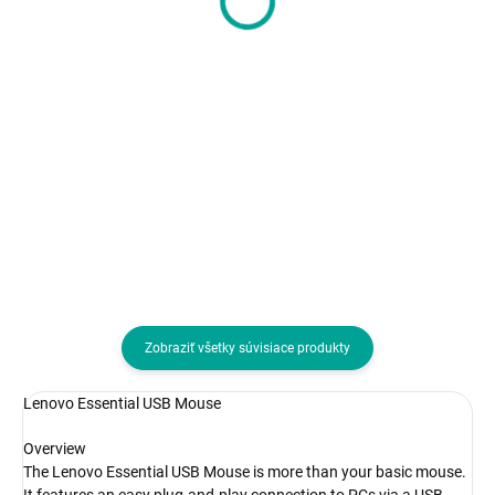
48,52 € bez DPH
16,79 € bez DPH
Do košíka
Do košíka
Rozhranie myši:Bezdrôtové
Rozhranie myši:Bezdrôtová USB
Bluetooth, Bezdrôtová USB
dongle; Druh myši:Optická; Poče
dongle; Druh myši:Optická; Počet
tlačidiel myši:3 tlačidlová
tlačidiel myši:4 alebo viac
tlačidiel, S kolesom
Zobraziť všetky súvisiace produkty
Lenovo Essential USB Mouse
Overview
The Lenovo Essential USB Mouse is more than your basic mouse.