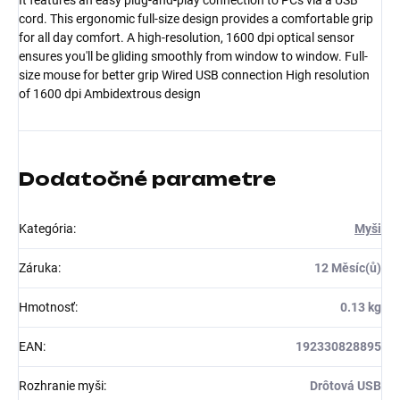
It features an easy plug-and-play connection to PCs via a USB
cord. This ergonomic full-size design provides a comfortable grip
for all day comfort. A high-resolution, 1600 dpi optical sensor
ensures you'll be gliding smoothly from window to window. Full-
size mouse for better grip Wired USB connection High resolution
of 1600 dpi Ambidextrous design
Dodatočné parametre
Kategória
:
Myši
Záruka
:
12 Měsíc(ů)
Hmotnosť
:
0.13 kg
EAN
:
192330828895
Rozhranie myši
:
Drôtová USB