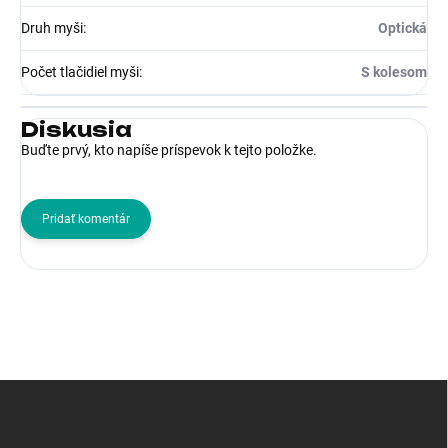
Druh myši
:
Optická
Počet tlačidiel myši
:
S kolesom
Diskusia
Buďte prvý, kto napíše príspevok k tejto položke.
Pridať komentár
Z
á
p