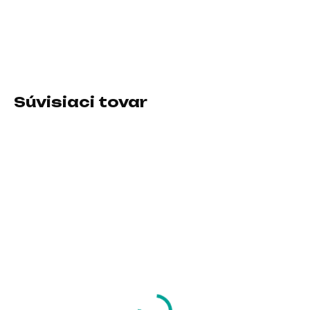
Rozhranie myši:Drôtová USB; Druh myši:Optická; Počet
tlačidiel myši:S kolesom
DETAILNÉ INFORMÁCIE
Súvisiaci tovar
SKLADOM U DODÁVATEĽA
SKLADOM U DODÁVATEĽA
Logitech Lift Left
Bezdrôtová myš
Vertikální
Logitech M330 Silent
ergonomická myš pro
Plus, červená
leváky, graphite/ black
59,68 €
20,65 €