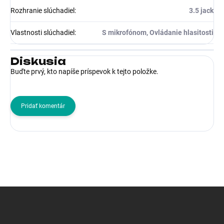
Rozhranie slúchadiel
:
3.5 jack
Vlastnosti slúchadiel
:
S mikrofónom, Ovládanie hlasitosti
Diskusia
Buďte prvý, kto napíše príspevok k tejto položke.
Pridať komentár
Z
á
p