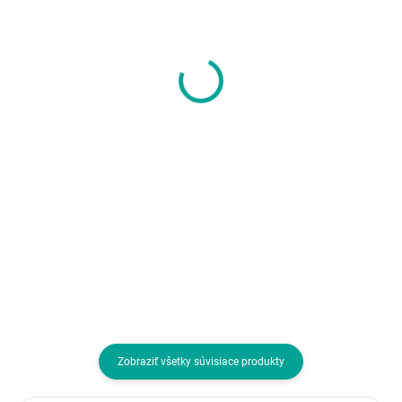
LAMAX Heroes
LENOVO E310 True
General1 - náhlavní
Wireless Stereo
sluchátka - černá
Earbuds standalone-
White
60,15 €
18,07 €
48,90 € bez DPH
14,69 € bez DPH
Do košíka
Do košíka
Typ slúchadiel:Okolo uší;
Mikrofón; Vlastnosti slúchadiel:S
Mikrofón; Rozhranie
mikrofónom
slúchadiel:3.5 jack; Vlastnosti
slúchadiel:S mikrofónom,
Priestorový zvuk, Ovládanie
hlasitosti; Dĺžka kábla (v m):2.6-4
Zobraziť všetky súvisiace produkty