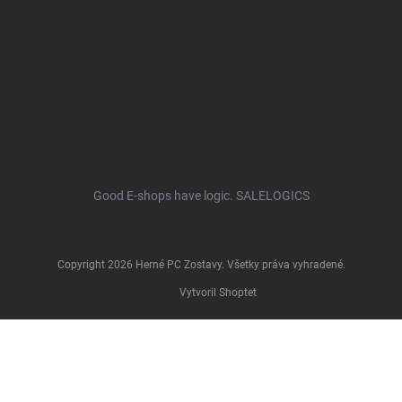
Good E-shops have logic. SALELOGICS
Copyright 2026
Herné PC Zostavy
. Všetky práva vyhradené.
Vytvoril Shoptet