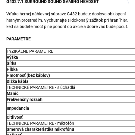
G432 7.1 SURROUND SOUND GAMING HEADSET
Vďaka hernej náhlavnej súprave G432 budete doslova obklopení
herným prostredím. Vychutnajte si dokonalý zážitok pri hraní hier,
keď sa budete môcť plne ponoriť do akcie a dobre vás bude počuť.
PARAMETRE
FYZIKÁLNE PARAMETRE
Výška
Šírka
Hĺbka
Hmotnosť (bez káblov)
Dĺžka kábla
TECHNICKÉ PARAMETRE - slúchadlá
Mänič
Frekvenčný rozsah
Impedancia
Citlivosť
TECHNICKÉ PARAMETRE - mikrofón
Smerová charakteristika mikrofónu