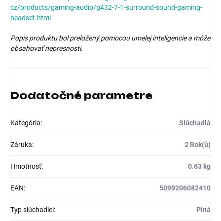
cz/products/gaming-audio/g432-7-1-surround-sound-gaming-
headset.html
Popis produktu bol preložený pomocou umelej inteligencie a môže
obsahovať nepresnosti.
Dodatočné parametre
Kategória
:
Slúchadlá
Záruka
:
2 Rok(ů)
Hmotnosť
:
0.63 kg
EAN
:
5099206082410
Typ slúchadiel
:
Plná