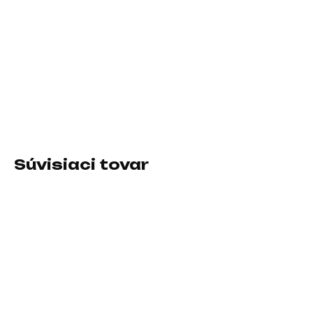
−
+
Pridať do košíka
Typ slúchadiel:Plná; Rozhranie slúchadiel:3.5 jack; Vlastnosti
slúchadiel:S mikrofónom, Ovládanie hlasitosti
DETAILNÉ INFORMÁCIE
Súvisiaci tovar
SKLADOM U DODÁVATEĽA
SKLADOM U DODÁVATEĽA