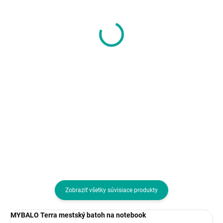
<p>Samsonite
Samsonite GUARDIT
GUARDIT 3.0
3.0 Batoh na noteboo
BRIEFCASE 17,3"-
S 14,1" Black
taška pre notebook,
51,05 €
56,15 €
čierna</p>
41,50 € bez DPH
45,65 € bez DPH
Do košíka
Do košíka
Farba:Čierna; Typ:Taška
Farba:Čierna; Typ:Batoh
Zobraziť všetky súvisiace produkty
MYBALO Terra mestský batoh na notebook