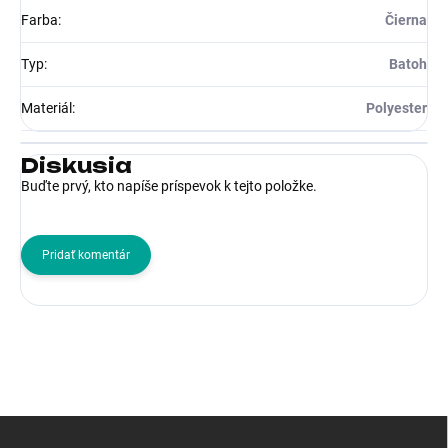
Farba
:
Čierna
Typ
:
Batoh
Materiál
:
Polyester
Diskusia
Buďte prvý, kto napíše príspevok k tejto položke.
Pridať komentár
Z
á