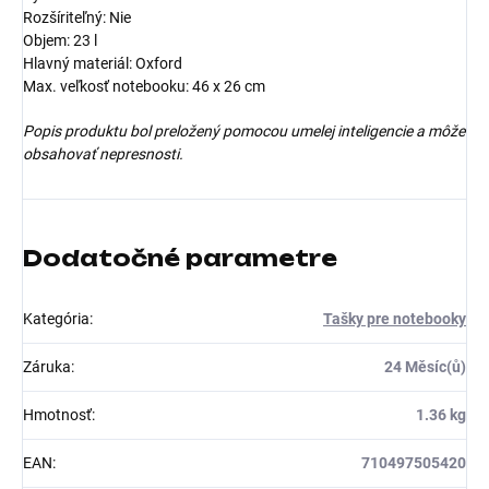
Rozšíriteľný: Nie
Objem: 23 l
Hlavný materiál: Oxford
Max. veľkosť notebooku: 46 x 26 cm
Popis produktu bol preložený pomocou umelej inteligencie a môže
obsahovať nepresnosti.
Dodatočné parametre
Kategória
:
Tašky pre notebooky
Záruka
:
24 Měsíc(ů)
Hmotnosť
:
1.36 kg
EAN
:
710497505420