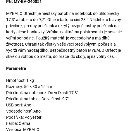
PN: MY-BA-240051
MYBALO Utrecht je mestský batoh na notebook do uhlopriečky
17,3" a tabletu do 9,7". Objem batohu činí 23 l. Nájdete tu hlavný
priečinok, predný priečinok a ukrytý bezpečnostný priečinok na
karty alebo bankovky. Vďaka kvalitnému polstrovaniu je nosenie
veľmi pohodlné. Použitý materiál je vodeodolný a má dlhú
životnosť. Chráni tak všetky vaše veci pred vplyvmi počasia a
vydrží vám naozaj dlho. Bezpečnostný batoh MYBALO Orfeot je
skvelou voľbou do mesta, do práce, do školy, aj na voľný čas.
Parametre
Hmotnosť: 1 kg
Rozmery: 50 × 30 × 15 cm
Priečinok na notebook: Do veľkosti 17,3"
Priečinok na tablet: Do veľkosti 9,7"
USB port: Áno
Vodeodolnosť: Áno
Podšívka: Polyester
Farba: Čierna
Výrobca: MYBALO