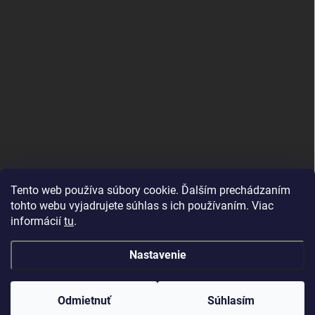
Tento web používa súbory cookie. Ďalším prechádzaním
tohto webu vyjadrujete súhlas s ich používaním. Viac
informácií
tu
.
Good E-shops have logic. SALELOGICS
Nastavenie
Copyright 2026
Herné PC Zostavy
. Všetky práva vyhradené.
Odmietnuť
Súhlasím