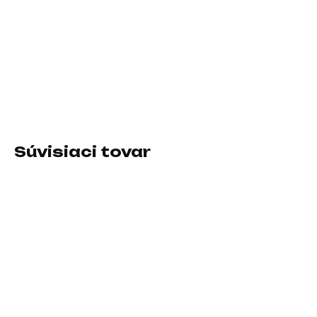
−
+
Pridať do košíka
Farba:Čierna; Typ:Batoh
DETAILNÉ INFORMÁCIE
Súvisiaci tovar
SKLADOM U DODÁVATEĽA
SKLADOM U DODÁVATEĽA