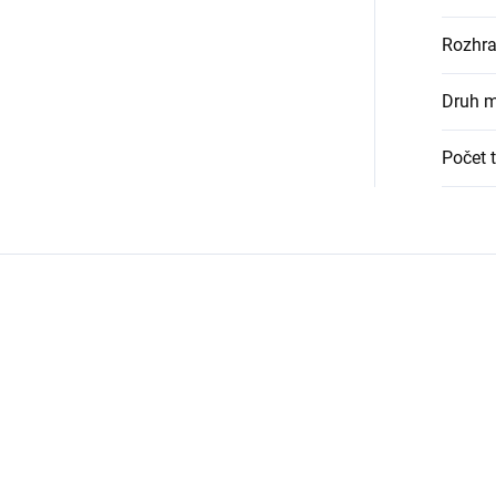
Rozhra
Druh m
Počet t