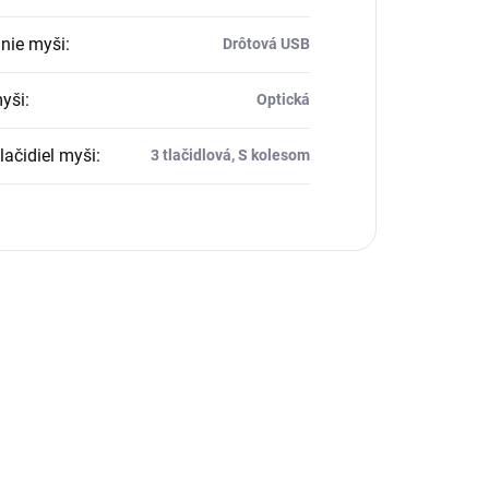
nie myši
:
Drôtová USB
yši
:
Optická
lačidiel myši
:
3 tlačidlová, S kolesom