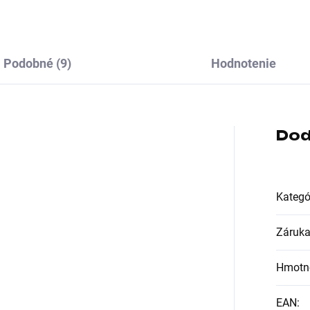
Podobné (9)
Hodnotenie
Dod
Kategó
Záruk
Hmotn
EAN
: