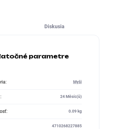
Diskusia
atočné parametre
ria
:
Myši
a
:
24 Měsíc(ů)
osť
:
0.09 kg
4710268227885