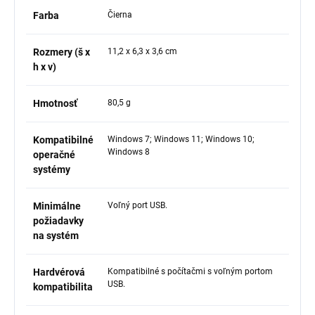
Farba
Čierna
Rozmery (š x
11,2 x 6,3 x 3,6 cm
h x v)
Hmotnosť
80,5 g
Kompatibilné
Windows 7; Windows 11; Windows 10;
Windows 8
operačné
systémy
Minimálne
Voľný port USB.
požiadavky
na systém
Hardvérová
Kompatibilné s počítačmi s voľným portom
USB.
kompatibilita