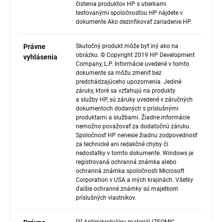
čistenia produktov HP s utierkami
testovanými spoločnosťou HP nájdete v
dokumente Ako dezinfikovať zariadenie HP.
Právne
Skutočný produkt môže byť iný ako na
obrázku. © Copyright 2019 HP Development
vyhlásenia
Company, L.P. Informácie uvedené v tomto
dokumente sa môžu zmeniť bez
predchádzajúceho upozornenia. Jediné
záruky, ktoré sa vzťahujú na produkty
a služby HP, sú záruky uvedené v záručných
dokumentoch dodaných s príslušnými
produktami a službami. Žiadne informácie
nemožno považovať za dodatočnú záruku.
Spoločnosť HP nenesie žiadnu zodpovednosť
za technické ani redakčné chyby či
nedostatky v tomto dokumente. Windows je
registrovaná ochranná známka alebo
ochranná známka spoločnosti Microsoft
Corporation v USA a iných krajinách. Všetky
ďalšie ochranné známky sú majetkom
príslušných vlastníkov.