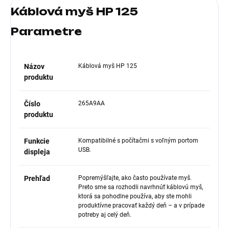
Káblová myš HP 125
Parametre
Názov
Káblová myš HP 125
produktu
Číslo
265A9AA
produktu
Funkcie
Kompatibilné s počítačmi s voľným portom
USB.
displeja
Prehľad
Popremýšľajte, ako často používate myš.
Preto sme sa rozhodli navrhnúť káblovú myš,
ktorá sa pohodlne používa, aby ste mohli
produktívne pracovať každý deň – a v prípade
potreby aj celý deň.