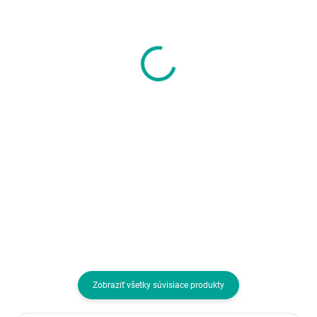
ENDORFY Dokovací
EVOLVEO LadyErgo,
stanice pro LIV a LIV
tichá vertikální
Plus, USB, RGB, černá
ergonomická myš,
2.4GHz, černá
21,92 €
15,47 €
17,82 € bez DPH
12,58 € bez DPH
Do košíka
Do košíka
Rozhranie myši:Bezdrôtová USB
dongle; Druh myši:Optická; Poče
tlačidiel myši:4 alebo viac
tlačidiel, S kolesom
Zobraziť všetky súvisiace produkty