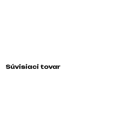
−
+
Pridať do košíka
Rozhranie myši:Drôtová USB; Druh myši:Optická; Počet
tlačidiel myši:3 tlačidlová, S kolesom
DETAILNÉ INFORMÁCIE
Súvisiaci tovar
SKLADOM U DODÁVATEĽA
SKLADOM U DODÁVATEĽA