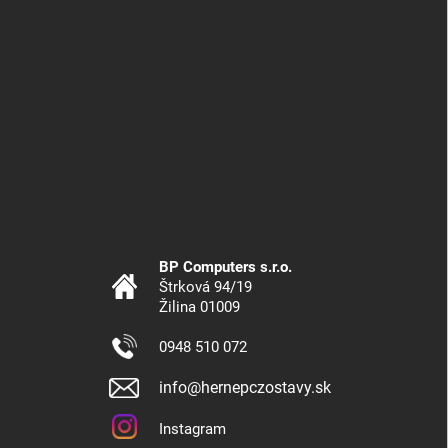
BP Computers s.r.o.
Štrková 94/19
Žilina 01009
0948 510 072
info@hernepczostavy.sk
Instagram