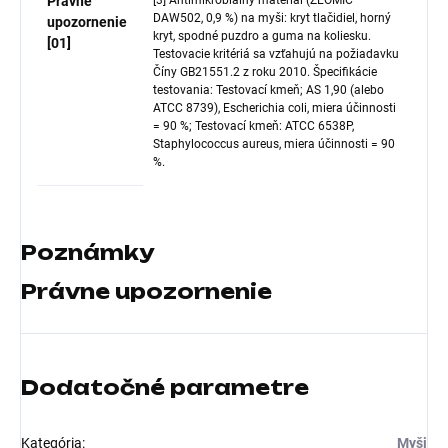
Právne
[3] Antimikrobiálny materiál (ZEOMIC
DAW502, 0,9 %) na myši: kryt tlačidiel, horný
upozornenie
kryt, spodné puzdro a guma na koliesku.
[01]
Testovacie kritériá sa vzťahujú na požiadavku
Číny GB21551.2 z roku 2010. Špecifikácie
testovania: Testovací kmeň; AS 1,90 (alebo
ATCC 8739), Escherichia coli, miera účinnosti
= 90 %; Testovací kmeň: ATCC 6538P,
Staphylococcus aureus, miera účinnosti = 90
%.
Poznámky
Právne upozornenie
Dodatočné parametre
Kategória
:
Myši