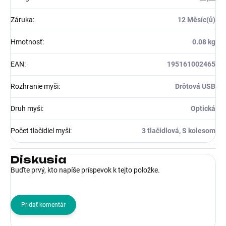
Záruka
:
12 Měsíc(ů)
Hmotnosť
:
0.08 kg
EAN
:
195161002465
Rozhranie myši
:
Drôtová USB
Druh myši
:
Optická
Počet tlačidiel myši
:
3 tlačidlová, S kolesom
Diskusia
Buďte prvý, kto napíše príspevok k tejto položke.
Pridať komentár