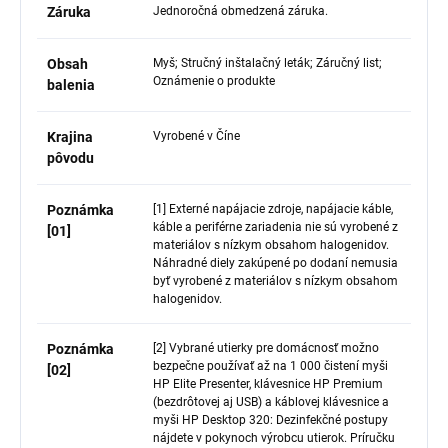
Záruka
Jednoročná obmedzená záruka.
Obsah
Myš; Stručný inštalačný leták; Záručný list;
Oznámenie o produkte
balenia
Krajina
Vyrobené v Číne
pôvodu
Poznámka
[1] Externé napájacie zdroje, napájacie káble,
káble a periférne zariadenia nie sú vyrobené z
[01]
materiálov s nízkym obsahom halogenidov.
Náhradné diely zakúpené po dodaní nemusia
byť vyrobené z materiálov s nízkym obsahom
halogenidov.
Poznámka
[2] Vybrané utierky pre domácnosť možno
bezpečne používať až na 1 000 čistení myši
[02]
HP Elite Presenter, klávesnice HP Premium
(bezdrôtovej aj USB) a káblovej klávesnice a
myši HP Desktop 320: Dezinfekčné postupy
nájdete v pokynoch výrobcu utierok. Príručku