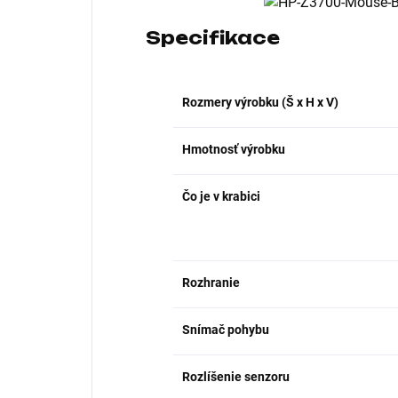
Specifikace
Rozmery výrobku (Š x H x V)
Hmotnosť výrobku
Čo je v krabici
Rozhranie
Snímač pohybu
Rozlíšenie senzoru