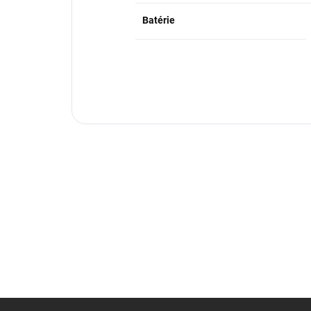
Batérie
Z