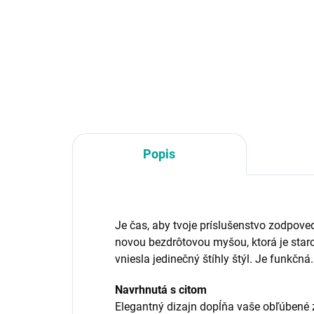
bezdrôtová
Rozhranie myši:Bezdrôtová USB
Roz
dongle; Druh myši:Optická;
don
Počet tlačidiel myši:4 alebo
Poč
viac tlačidiel, S kolesom
viac
Popis
Je čas, aby tvoje príslušenstvo zodpoved
novou bezdrôtovou myšou, ktorá je staros
vniesla jedinečný štíhly štýl. Je funkčn
Navrhnutá s citom
Elegantný dizajn dopĺňa vaše obľúbené 