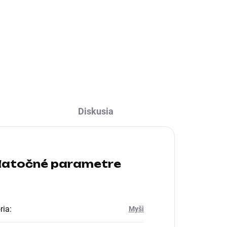
tichá/ černá
 USB
Rozhranie myši:Bezdrôtové
Bluetooth, Bezdrôtová USB
dongle; Druh myši:Optická;
Počet tlačidiel myši:3
tlačidlová, S kolesom
Diskusia
atočné parametre
ria
:
Myši