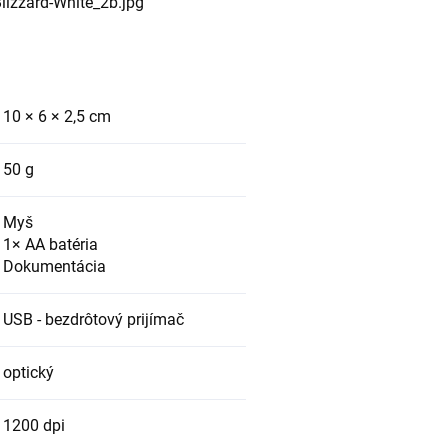
10 × 6 × 2,5 cm
50 g
Myš
1× AA batéria
Dokumentácia
USB - bezdrôtový prijímač
optický
1200 dpi