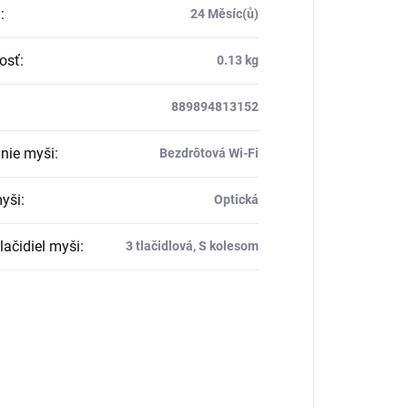
a
:
24 Měsíc(ů)
osť
:
0.13 kg
889894813152
nie myši
:
Bezdrôtová Wi-Fi
yši
:
Optická
lačidiel myši
:
3 tlačidlová, S kolesom