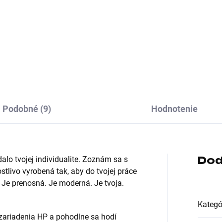
hranie myši:Bezdrôtová USB
Rozhranie myši:Bezdrôtová
gle; Druh myši:Optická;
dongle; Druh myši:Optická;
et tlačidiel myši:4 alebo
Počet tlačidiel myši:3
 tlačidiel, S kolesom
tlačidlová, S kolesom
Podobné (9)
Hodnotenie
Dod
alo tvojej individualite. Zoznám sa s
tlivo vyrobená tak, aby do tvojej práce
á. Je prenosná. Je moderná. Je tvoja.
Kategó
zariadenia HP a pohodlne sa hodí