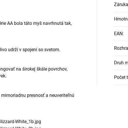
Záruk
Hmotn
rie AA bola táto myš navrhnutá tak,
EAN
:
Rozhra
ivo udrží v spojení so svetom.
Druh m
govať na širokej škále povrchov,
vek.
Počet t
mimoriadnu presnosť a neuveriteľnú