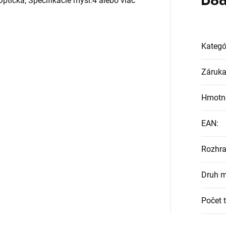
Dod
tická; Špecifikácie myši:4 alebo viac
Kategó
Záruk
Hmotn
EAN
:
Rozhra
Druh m
Počet t