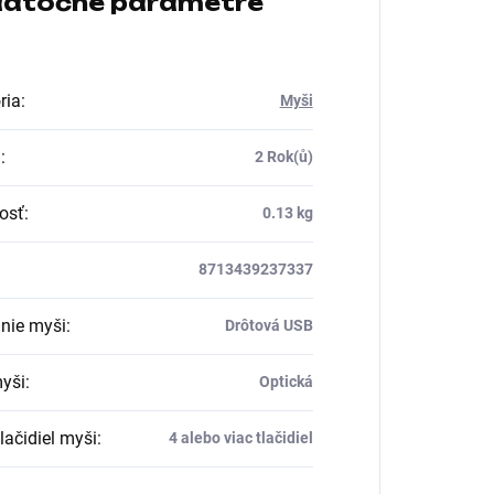
atočné parametre
ria
:
Myši
a
:
2 Rok(ů)
osť
:
0.13 kg
8713439237337
nie myši
:
Drôtová USB
yši
:
Optická
lačidiel myši
:
4 alebo viac tlačidiel