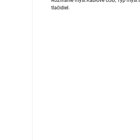
Rozhranie myši:Káblové USB; Typ myši:Op
tlačidiel.