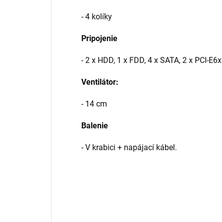
- 4 kolíky
Pripojenie
- 2 x HDD, 1 x FDD, 4 x SATA, 2 x PCI-E6
Ventilátor:
- 14 cm
Balenie
- V krabici + napájací kábel.