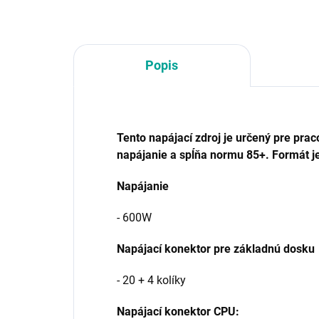
EPS 8-pin
EPS
zdr
Popis
Tento napájací zdroj je určený pre pra
napájanie a spĺňa normu 85+. Formát j
Napájanie
- 600W
Napájací konektor pre základnú dosku
- 20 + 4 kolíky
Napájací konektor CPU: