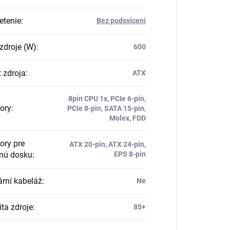
etenie
:
Bez podsvícení
zdroje (W)
:
600
 zdroja
:
ATX
8pin CPU 1x, PCIe 6-pin,
ory
:
PCIe 8-pin, SATA 15-pin,
Molex, FDD
ory pre
ATX 20-pin, ATX 24-pin,
nú dosku
:
EPS 8-pin
rní kabeláž
:
Ne
ita zdroje
:
85+