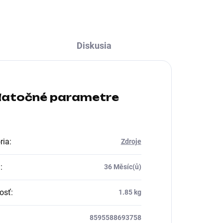
ATX 24-pin, EPS 8-pin
Diskusia
atočné parametre
ria
:
Zdroje
a
:
36 Měsíc(ů)
osť
:
1.85 kg
8595588693758