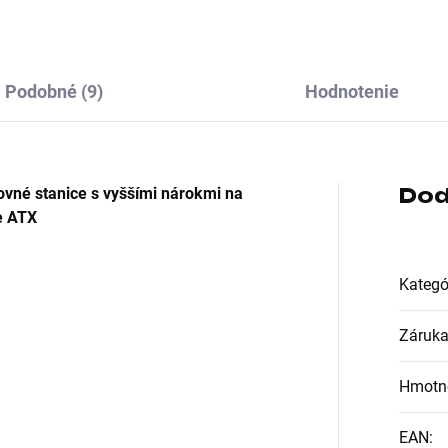
 8-pin; Vlastnosti
zdroja:Modulárna kabeláž
oja:Modulárna...
Podobné (9)
Hodnotenie
Dod
covné stanice s vyššími nárokmi na
e ATX
Kategó
Záruk
Hmotn
EAN
: