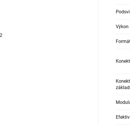
Podsvi
Výkon 
x2
Formát
Konekt
Konekt
základ
Modulá
Efektiv