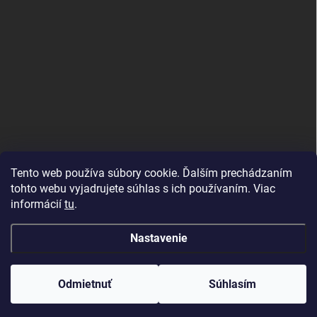
Tento web používa súbory cookie. Ďalším prechádzaním
tohto webu vyjadrujete súhlas s ich používaním. Viac
informácií
tu
.
Good E-shops have logic. SALELOGICS
Nastavenie
Copyright 2026
Herné PC Zostavy
. Všetky práva vyhradené.
Odmietnuť
Súhlasím
Vytvoril Shoptet