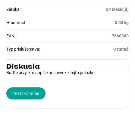
Záruka
:
24 Měsíc(ů)
Hmotnosť
:
0.03 kg
EAN
:
7660300
Typ príslušenstva
:
Ostatné
Diskusia
Buďte prvý, kto napíše príspevok k tejto položke.
Pridať komentár