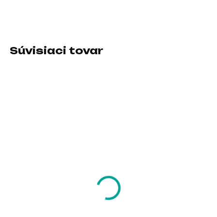
DETAILNÉ INFORMÁCIE
Súvisiaci tovar
SKLADOM U DODÁVATEĽA
SKLADOM U DODÁVATEĽA
Optoma 3 Years on-
Optoma IFPD WL10C
site Warranty IFPD
Sensor Box
62,73 €
262,15 €
51 € bez DPH
213,13 € bez DPH
Do košíka
Do košíka