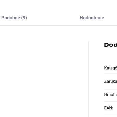
Podobné (9)
Hodnotenie
Dod
Kategó
Záruk
Hmotn
EAN
: