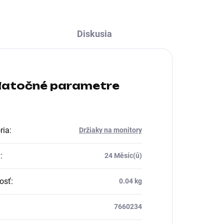
Diskusia
atočné parametre
ria
:
Držiaky na monitory
a
:
24 Měsíc(ů)
osť
:
0.04 kg
7660234