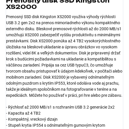
Prenosný disk SSD Kingston
XS2000
Prenosný SSD disk Kingston XS2000 využíva výhody rýchlosti
USB 3.2 gen 2x2 na prenos mimoriadneho výkonu kompaktného
externého disku. Bleskové prenosové rýchlosti až do 2000 MB/s1
umožňujú XS2000 zabezpečiť vyššiu produktivitu s minimálnymi
prestávkami. Disk XS2000 ponúka až 4 TB2 vysokorýchlostného
úložiska na bleskové ukladanie a úpravu obrázkov vo vysokom
rozlíšení, videí 8K a veľkých dokumentov. Disk je pripravený držať
krok s budúcimi požiadavkami na ukladanie a kompatibilitou s
väčšinou zariadení. Pripája sa cez USB typuC3, čo umožňuje
tvorcom obsahu pristupovať k údajom kdekoľvek, v počítači alebo
mobilnom zariadení. Disk XS2000 je vybavený odnímateľným
odolným puzdrom s krytím IP553, ktoré odoláva vode aj prachu,
takže je ideálnym spoločníkom na fotografovanie v teréne a na
expedíciách. Môžete ho používať v práci, pri hre alebo pre zábavu.
- Rýchlosť až 2000 MB/s1 s rozhraním USB 3.2 generácie 2x2
- Kapacita až 4 TB2
- Kompaktný, vreckový dizajn
- Stupeň krytia IP554 s odnímateľným gumovým krytom