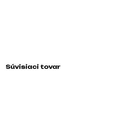
−
+
Pridať do košíka
Rozhranie:USB 3.2 Gen2 Type C; Typ disku:SSD externý;
Veľkosť buffra (v MB):Nešpecifikované
DETAILNÉ INFORMÁCIE
Súvisiaci tovar
SKLADOM U DODÁVATEĽA
SKLADOM U DODÁVATEĽA