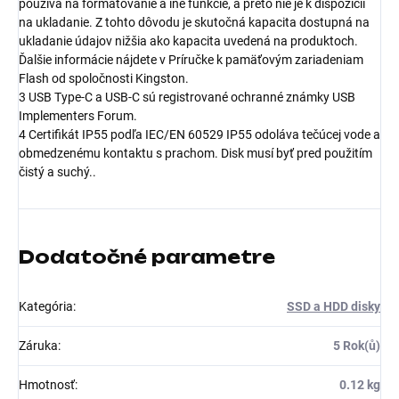
používa na formátovanie a iné funkcie, a preto nie je k dispozícii
na ukladanie. Z tohto dôvodu je skutočná kapacita dostupná na
ukladanie údajov nižšia ako kapacita uvedená na produktoch.
Ďalšie informácie nájdete v Príručke k pamäťovým zariadeniam
Flash od spoločnosti Kingston.
3 USB Type-C a USB-C sú registrované ochranné známky USB
Implementers Forum.
4 Certifikát IP55 podľa IEC/EN 60529 IP55 odoláva tečúcej vode a
obmedzenému kontaktu s prachom. Disk musí byť pred použitím
čistý a suchý..
Dodatočné parametre
Kategória
:
SSD a HDD disky
Záruka
:
5 Rok(ů)
Hmotnosť
:
0.12 kg