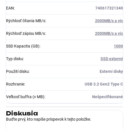
EAN
:
740617321340
Rýchlosť čítania MB/s
:
2000MB/s a víc
Rýchlosť zápisu MB/s
:
2000MB/s a víc
SSD Kapacita (GB)
:
1000
Typ disku
:
SSD externý
Použití disku
:
Externí disky
Rozhranie
:
USB 3.2 Gen2 Type C
Veľkosť buffra (v MB)
:
Nešpecifikované
Diskusia
Buďte prvý, kto napíše príspevok k tejto položke.