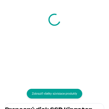
WD GOLD WD141KRYZ
Externý pevný disk
14TB SATA/ 6Gb/s
ADATA 1TB 2,5" USB 3.1
512MB cache 7200
AHV320, modrá
otáčok za minútu,
814,24 €
100 €
CMR, Enterprise
661,98 € bez DPH
81,30 € bez DPH
Do košíka
Do košíka
Formát:3.5"; Rozhranie:interní
Formát:2.5"; Rozhranie:externí
Serial ATA III; Typ disku:HDD;
USB 3.0; Typ disku:HDD externý
Veľkosť buffra (v MB):512
Zobraziť všetky súvisiace produkty