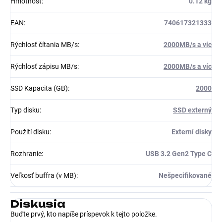
Hmotnosť
:
0.12 kg
EAN
:
740617321333
Rýchlosť čítania MB/s
:
2000MB/s a víc
Rýchlosť zápisu MB/s
:
2000MB/s a víc
SSD Kapacita (GB)
:
2000
Typ disku
:
SSD externý
Použití disku
:
Externí disky
Rozhranie
:
USB 3.2 Gen2 Type C
Veľkosť buffra (v MB)
:
Nešpecifikované
Diskusia
Buďte prvý, kto napíše príspevok k tejto položke.