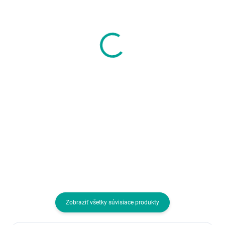
TRANSCEND SSD
SEAGATE HDD 8TB
425S 1TB, M.2 2242
IRONWOLF (NAS), 3.5",
SSD, SATA3 B+M Key,
SATAIII, 5400 RPM,
TLC
Cache 256MB, CMR
285,61 €
365,02 €
232,20 € bez DPH
296,76 € bez DPH
Do košíka
Do košíka
Formát:M.2; Rozhranie:interní
Formát:3.5"; Rozhranie:interní
Serial ATA III, M.2 (SATA); Typ
Serial ATA III; Typ disku:HDD;
disku:SSD
Veľkosť buffra (v MB):256
Zobraziť všetky súvisiace produkty