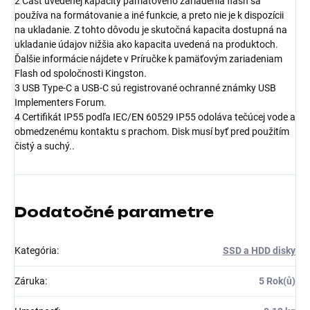
2 Časť uvedenej kapacity pamäťového zariadenia flash sa
používa na formátovanie a iné funkcie, a preto nie je k dispozícii
na ukladanie. Z tohto dôvodu je skutočná kapacita dostupná na
ukladanie údajov nižšia ako kapacita uvedená na produktoch.
Ďalšie informácie nájdete v Príručke k pamäťovým zariadeniam
Flash od spoločnosti Kingston.
3 USB Type-C a USB-C sú registrované ochranné známky USB
Implementers Forum.
4 Certifikát IP55 podľa IEC/EN 60529 IP55 odoláva tečúcej vode a
obmedzenému kontaktu s prachom. Disk musí byť pred použitím
čistý a suchý..
Dodatočné parametre
Kategória
:
SSD a HDD disky
Záruka
:
5 Rok(ů)