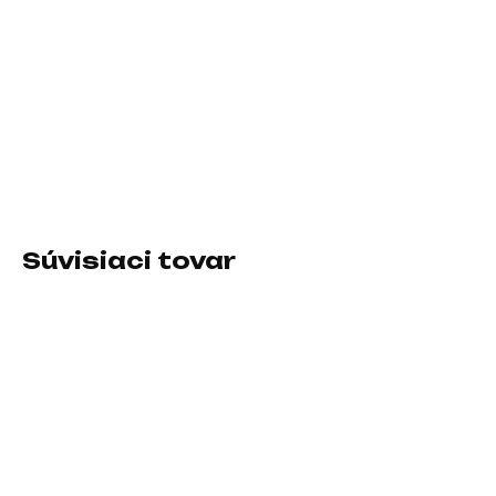
−
+
Pridať do košíka
Rozhranie:USB 3.2 Gen2 Type C; Typ disku:SSD externý;
Veľkosť buffra (v MB):Nešpecifikované
DETAILNÉ INFORMÁCIE
Súvisiaci tovar
SKLADOM U DODÁVATEĽA
SKLADOM U DODÁVATEĽA