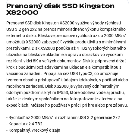
Prenosný disk SSD Kingston
XS2000
Prenosný SSD disk Kingston XS2000 využíva výhody rýchlosti
USB 3.2 gen 2x2 na prenos mimoriadneho výkonu kompaktného
externého disku. Bleskové prenosové rýchlosti až do 2000 MB/s1
umožňujú XS2000 zabezpečiť vyššiu produktivitu s minimálnymi
prestávkami. Disk XS2000 ponúka až 4 TB2 vysokorýchlostného
úložiska na bleskové ukladanie a úpravu obrázkov vo vysokom
rozlíšení, videí 8K a veľkých dokumentov. Disk je pripravený držať
krok s budúcimi požiadavkami na ukladanie a kompatibilitou s
väčšinou zariadení. Pripája sa cez USB typuC3, čo umožňuje
tvorcom obsahu pristupovať k údajom kdekoľvek, v počítači alebo
mobilnom zariadení. Disk XS2000 je vybavený odnímateľným
odolným puzdrom s krytím IP553, ktoré odoláva vode aj prachu,
takže je ideálnym spoločníkom na fotografovanie v teréne a na
expedíciách. Môžete ho používať v práci, pri hre alebo pre zábavu.
- Rýchlosť až 2000 MB/s1 s rozhraním USB 3.2 generácie 2x2
- Kapacita až 4 TB2
- Kompaktný, vreckový dizajn