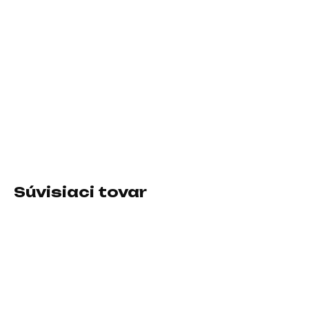
11.8.2026
−
+
Pridať do košíka
Typ klávesnice:Membránová; Rozhranie
klávesnice:Bezdrôtové; Lokalizácia klávesnice:CZ/SK; Výbava
klávesnice:Multimediálne klávesy
DETAILNÉ INFORMÁCIE
Súvisiaci tovar