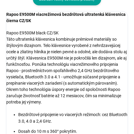
Rapoo E9500M viacrežimová bezdrôtová ultratenká klávesnica
čierna CZ/SK
Rapoo E9500M black CZ/SK
Táto ultratenká klávesnica kombinuje prémiové materiály so
štýlovým dizajnom. Telo klávesnice vyrobené z nehrdzavejúcej
ocele a zliatiny hliníka je nielen pevné a odolné, ale dodáva stolu aj
určitý štýl. Klávesnica E9500M nie je pokročilá len dizajnom, ale aj
funkčnosťou. Ponúka technológiu viacrežimového pripojenia
Rapoo - prostredníctvom spoľahlivého 2,4 GHz bezdrôtového
vysielača, Bluetooth 3.0 a 4.1 - umožňuje súčasné pripojenie a
prepínanie viacerých zariadení (s automatickým párovaním).
Okrem toho technológia úspory energie od spoločnosti Rapoo
zaručuje životnosť batérie až 12 mesiacov, čím sa minimalizuje
potreba jej výmeny.
Bezdrôtové pripojenie vo viacerých režimoch: cez Bluetooth
3.0, 4.0 a 2,4 GHz.
Dosah do 10 m s 360° pokrytím.