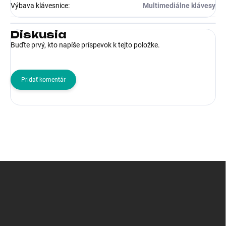
Výbava klávesnice
:
Multimediálne klávesy
Diskusia
Buďte prvý, kto napíše príspevok k tejto položke.
Pridať komentár
Z
á
p
ä
t
i