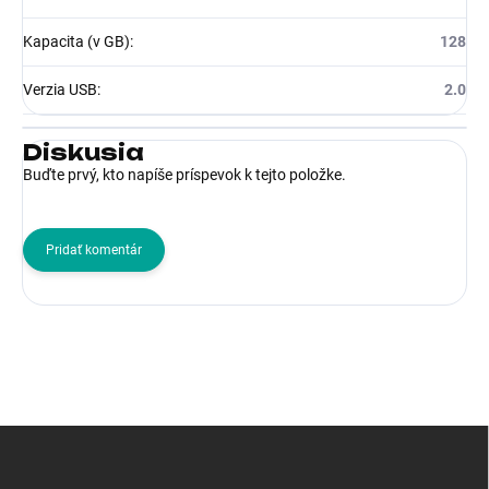
Kapacita (v GB)
:
128
Verzia USB
:
2.0
Diskusia
Buďte prvý, kto napíše príspevok k tejto položke.
Pridať komentár
Z
á
p