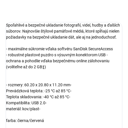
DETAILNÉ INFORMÁCIE
Spoľahlivé a bezpečné ukladanie fotografií, videí, hudby a ďalších
súborov. Najnovšie štýlové pamäťové médiá, ktoré spĺňajú nielen
požiadavky na bezpečné ukladanie dát, ale aj na jednoduchosť.
- maximálne súkromie vďaka softvéru SanDisk SecureAccess
- robustné plastové puzdro s výsuvným konektorom USB -
ochrana a pohodlie vďaka bezpečnému online zálohovaniu
(voliteľne až do 2 GB‡)
- rozmery: 60.20 x 20.80 x 11.20 mm-
Prevádzková teplota: -25 °C až 85 °C-
Teplota skladovania: -40 °C až 85 °C-
Kompatibilita: USB 2.0-
materiál: kov/plast-
farba: čierna/červená