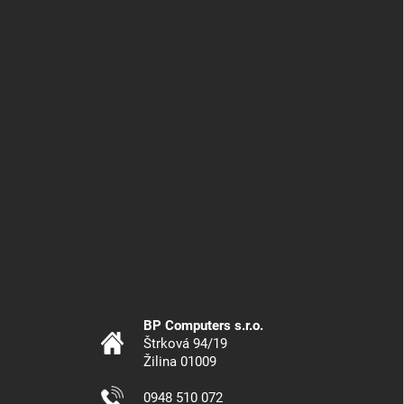
BP Computers s.r.o.
Štrková 94/19
Žilina 01009
0948 510 072