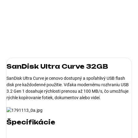
−
+
Pridať do košíka
Kapacita (v GB):32; Verzia USB:3.2
DETAILNÉ INFORMÁCIE
SanDisk Ultra Curve 32GB
SanDisk Ultra Curve je cenovo dostupný a spoľahlivý USB flash
disk pre každodenné použitie. Vďaka modernému rozhraniu USB
3.2 Gen 1 dosahuje rýchlosti prenosu až 100 MB/s, čo umožňuje
rýchle kopírovanie fotiek, dokumentov alebo videí.
Špecifikácie