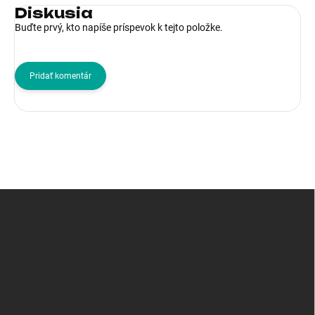
Diskusia
Buďte prvý, kto napíše príspevok k tejto položke.
Pridať komentár
Z
á
p
ä
t
i
e