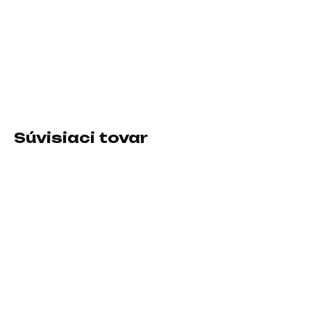
11.8.2026
−
+
Pridať do košíka
Formát:3.5"; Rozhranie:externí USB 3.0; Typ disku:HDD externý
Súvisiaci tovar
SKLADOM U DODÁVATEĽA
SKLADOM U DODÁVATEĽA
Externý pevný disk
VERBATIM SSD Vi560