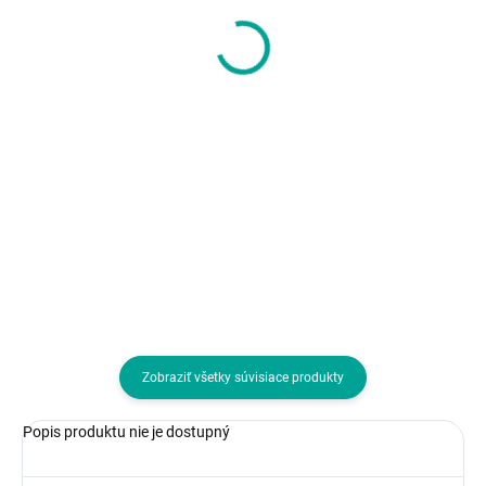
ADATA 1TB 2,5" USB 3.1
S3 M.2 256GB SATA III,
HV300, biely
W 520/ R 470MB/s
99,43 €
55,96 €
80,84 € bez DPH
45,50 € bez DPH
Do košíka
Do košíka
Formát:2.5"; Rozhranie:externí
Formát:M.2; Rozhranie:interní
USB 3.0; Typ disku:HDD externý
Serial ATA III, M.2 (SATA); Typ
disku:SSD
Zobraziť všetky súvisiace produkty
Popis produktu nie je dostupný