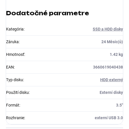
Dodatočné parametre
Kategória
:
SSD a HDD disky
Záruka
:
24 Měsíc(ů)
Hmotnosť
:
1.42 kg
EAN
:
3660619040438
Typ disku
:
HDD externý
Použití disku
:
Externí disky
Formát
:
3.5"
Rozhranie
:
externí USB 3.0