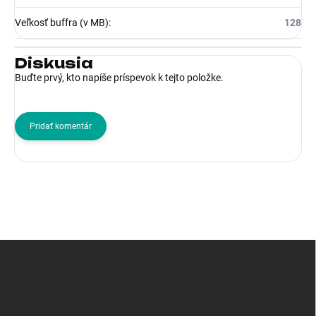
Veľkosť buffra (v MB)
:
128
Diskusia
Buďte prvý, kto napíše príspevok k tejto položke.
Pridať komentár
Z
á
p
ä
t