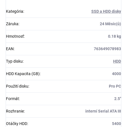
Kategória
:
SSD a HDD disky
Záruka
:
24 Měsíc(ů)
Hmotnosť
:
0.18 kg
EAN
:
763649078983
Typ disku
:
HDD
HDD Kapacita (GB)
:
4000
Použití disku
:
Pro PC
Formát
:
2.5"
Rozhranie
:
interní Serial ATA III
Otáčky HDD
:
5400