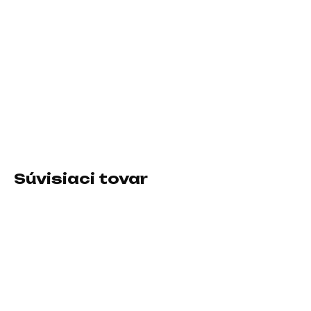
11.8.2026
−
+
Pridať do košíka
Formát:2.5"; Rozhranie:interní Serial ATA III; Typ disku:HDD;
Veľkosť buffra (v MB):128
DETAILNÉ INFORMÁCIE
Súvisiaci tovar