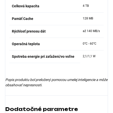
Celková kapacita
4 TB
Pamäť Cache
128 MB
Rýchlosť prenosu dát
až 140 MB/s
Operačná teplota
0°C - 60°C
Spotreba energie pri zaťažení/vo voľne
2,1/1,1 W
Popis produktu bol preložený pomocou umelej inteligencie a môže
obsahovať nepresnosti.
Dodatočné parametre