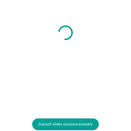
SKLADOM U DODÁVATEĽA
SKLADOM U DODÁVATEĽA
ADATA SSD 1TB
SEAGATE HDD 16TB
LEGEND 900, PCIe
SKYHAWK AI, 3.5",
Gen4 x4, M.2 2280,
SATA 6Gb/s, 7200
(R:7000/
RPM, Cache 512MB
189,21 €
747,71 €
W:4700MB/s)
153,83 € bez DPH
607,89 € bez DPH
Do košíka
Do košíka
Formát:M.2; Rozhranie:NVMe; Typ
Formát:3.5"; Rozhranie:interní
disku:SSD NVMe
Serial ATA III; Typ disku:HDD;
Veľkosť buffra (v MB):512
Zobraziť všetky súvisiace produkty