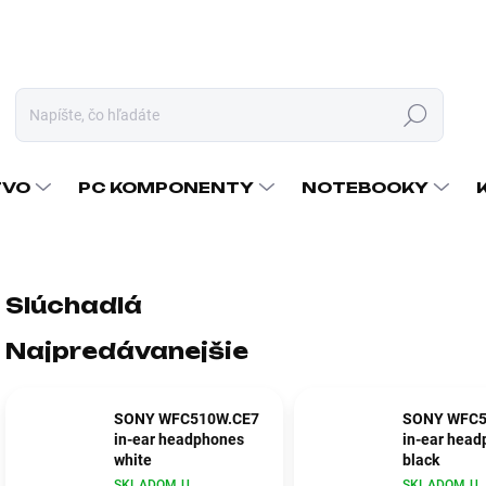
Hľadať
TVO
PC KOMPONENTY
NOTEBOOKY
Slúchadlá
Najpredávanejšie
SONY WFC510W.CE7
SONY WFC5
in-ear headphones
in-ear head
white
black
SKLADOM U
SKLADOM U