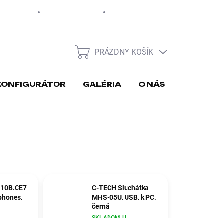
EUR
Moja objednávka
PRÁZDNY KOŠÍK
NÁKUPNÝ
KOŠÍK
KONFIGURÁTOR
GALÉRIA
O NÁS
REKLA
10B.CE7
C-TECH Sluchátka
phones,
MHS-05U, USB, k PC,
černá
SKLADOM U