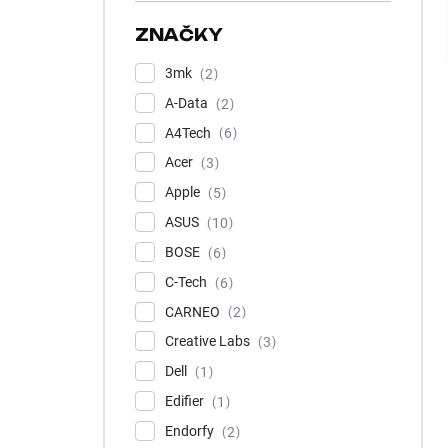
e
l
ZNAČKY
3mk
2
A-Data
2
A4Tech
6
Acer
3
Apple
5
ASUS
10
BOSE
6
C-Tech
6
CARNEO
2
Creative Labs
3
Dell
1
Edifier
1
Endorfy
2