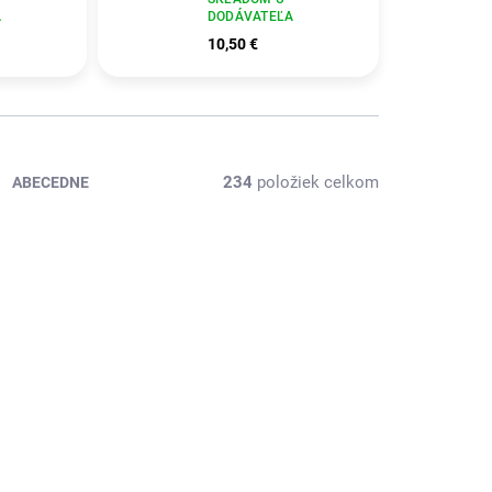
A
DODÁVATEĽA
10,50 €
234
položiek celkom
ABECEDNE
ÁVATEĽA
SKLADOM U DODÁVATEĽA