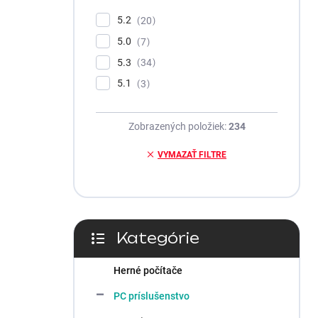
5.2
20
5.0
7
5.3
34
5.1
3
Zobrazených položiek:
234
VYMAZAŤ FILTRE
Kategórie
Preskočiť
kategórie
Herné počítače
PC príslušenstvo