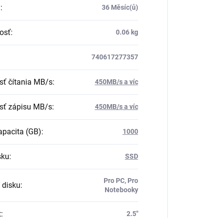
a
:
36 Měsíc(ů)
osť
:
0.06 kg
740617277357
sť čítania MB/s
:
450MB/s a víc
sť zápisu MB/s
:
450MB/s a víc
pacita (GB)
:
1000
sku
:
SSD
Pro PC, Pro
 disku
:
Notebooky
t
:
2.5"