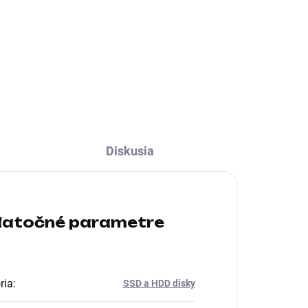
í
Formát:M.2; Rozhranie:interní
p
Serial ATA III, M.2 (SATA); Typ
disku:SSD
Diskusia
atočné parametre
ria
:
SSD a HDD disky