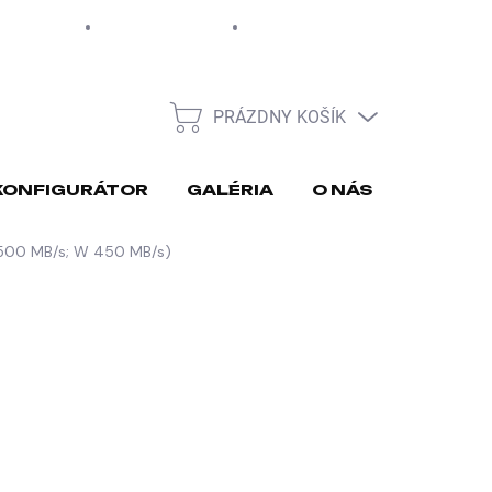
EUR
Moja objednávka
PRÁZDNY KOŠÍK
NÁKUPNÝ
KOŠÍK
KONFIGURÁTOR
GALÉRIA
O NÁS
REKLA
 500 MB/s; W 450 MB/s)
026