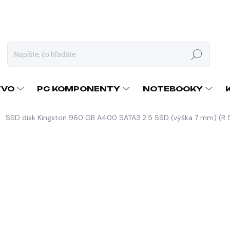
Hľadať
TVO
PC KOMPONENTY
NOTEBOOKY
SSD disk Kingston 960 GB A400 SATA3 2.5 SSD (výška 7 mm) (R
nia
ZNAČKA:
KINGSTON
167,24 €
135,97 € bez DPH
Jednotková
SKLADOM U DODÁVATEĽA
cena:
MÔŽEME DORUČIŤ DO:
10.8.2