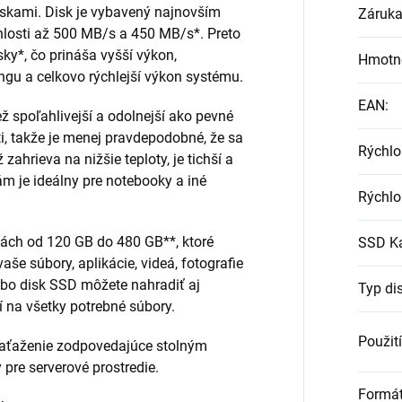
skami. Disk je vybavený najnovším
Záruk
losti až 500 MB/s a 450 MB/s*. Preto
sky*, čo prináša vyšší výkon,
Hmotn
ingu a celkovo rýchlejší výkon systému.
EAN
:
ž spoľahlivejší a odolnejší ako pevné
i, takže je menej pravdepodobné, že sa
Rýchlo
zahrieva na nižšie teploty, je tichší a
m je ideálny pre notebooky a iné
Rýchlo
itách od 120 GB do 480 GB**, ktoré
SSD Ka
aše súbory, aplikácie, videá, fotografie
ebo disk SSD môžete nahradiť aj
Typ di
í na všetky potrebné súbory.
Použití
zaťaženie zodpovedajúce stolným
pre serverové prostredie.
Formá