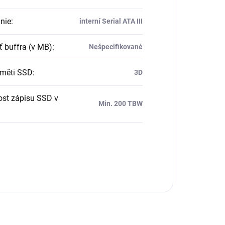
nie
:
interní Serial ATA III
ť buffra (v MB)
:
Nešpecifikované
měti SSD
:
3D
ost zápisu SSD v
Min. 200 TBW