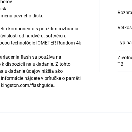
úborov
disk
Rozhra
 výmenu pevného disku
Veľkos
ého komponentu s použitím rozhrania
ávislosti od hardvéru, softvéru a
Typ pa
mocou technológie IOMETER Random 4k
riadenia flash sa používa na
Životn
TB
:
e k dispozícii na ukladanie. Z tohto
a ukladanie údajov nižšia ako
informácie nájdete v príručke o pamäti
 kingston.com/flashguide..