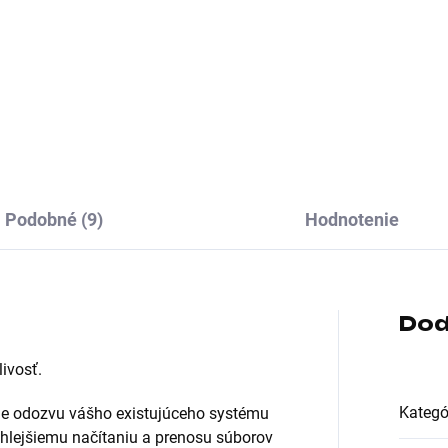
hranie:USB 3.1 Type C; Typ
Formát:M.2; Rozhranie:intern
ku:SSD externý
Serial ATA III, M.2 (SATA); Ty
disku:SSD
Podobné (9)
Hodnotenie
Dod
ivosť.
Kategó
je odozvu vášho existujúceho systému
chlejšiemu načítaniu a prenosu súborov