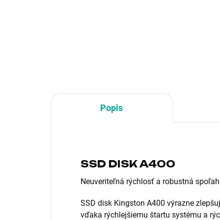
Typ disku:HDD externý;
Roz
Formát:2.5"; Kapacita pevného
dis
disku (v GB):1 000;
Rozhranie:externí USB 3.1;
Rýchlosť otáčok (v RPM):5 400
Popis
SSD DISK A400
Neuveriteľná rýchlosť a robustná spoľahl
SSD disk Kingston A400 výrazne zlepšu
vďaka rýchlejšiemu štartu systému a rý