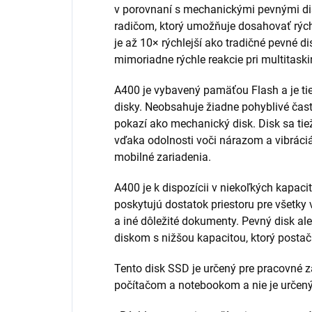
v porovnaní s mechanickými pevnými di
radičom, ktorý umožňuje dosahovať rých
je až 10× rýchlejší ako tradičné pevné di
mimoriadne rýchle reakcie pri multitask
A400 je vybavený pamäťou Flash a je tie
disky. Neobsahuje žiadne pohyblivé čast
pokazí ako mechanický disk. Disk sa tiež 
vďaka odolnosti voči nárazom a vibráciá
mobilné zariadenia.
A400 je k dispozícii v niekoľkých kapac
poskytujú dostatok priestoru pre všetky v
a iné dôležité dokumenty. Pevný disk al
diskom s nižšou kapacitou, ktorý postač
Tento disk SSD je určený pre pracovné 
počítačom a notebookom a nie je určený 