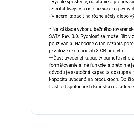
- Rýchle spustenie, načítanie a prenos s
- Spoľahlivejšie a odolnejšie ako pevný 
- Viacero kapacít na rôzne účely alebo
* Na základe výkonu bežného továrensk
SATA Rev. 3.0. Rýchlosť sa môže líšiť v z
používania. Náhodné čítanie/zápis po
je založené na použití 8 GB oddielu.
**Časť uvedenej kapacity pamäťového za
formátovanie a iné funkcie, a preto nie j
dôvodu je skutočná kapacita dostupná n
kapacita uvedená na produktoch. Ďalšie 
flash od spoločnosti Kingston na adrese