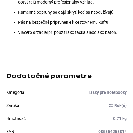
dotvárajú moderný profesionálny vzhľad.
Ramenné popruhy sa dajú skryť, keď sa nepoužívajú.
Pás na bezpečné pripevnenie k cestovnému kufru.
Viacero držadiel pri použití ako taška alebo ako batoh.
.
Dodatočné parametre
Kategória
:
Tašky pre notebooky
Záruka
:
25 Rok(ů)
Hmotnosť
:
0.71 kg
EAN
:
085854258814