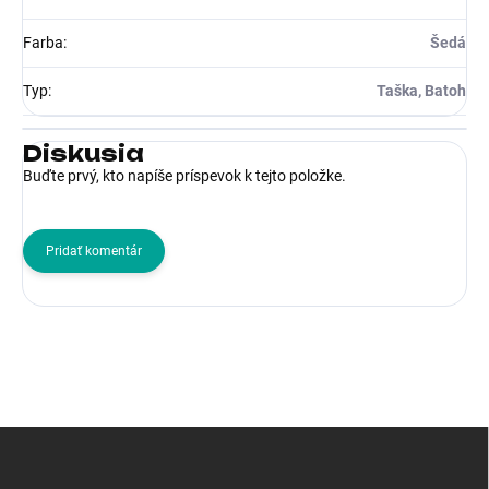
Farba
:
Šedá
Typ
:
Taška, Batoh
Diskusia
Buďte prvý, kto napíše príspevok k tejto položke.
Pridať komentár
Z
á
p