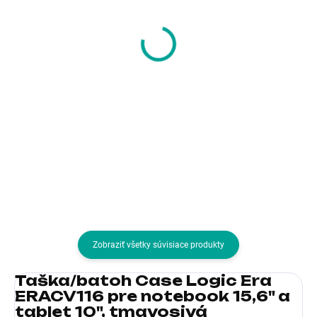
tomtoc Briefcase –
MYBALO Zante
14" MacBook Pro
kožený městský
(2021), černá
batoh na notebook
30,49 €
136,71 €
24,79 € bez DPH
111,15 € bez DPH
Do košíka
Do košíka
Farba:Čierna; Typ:Taška
Farba:Čierna; Typ:Batoh
Zobraziť všetky súvisiace produkty
Taška/batoh Case Logic Era
ERACV116 pre notebook 15,6" a
tablet 10", tmavosivá