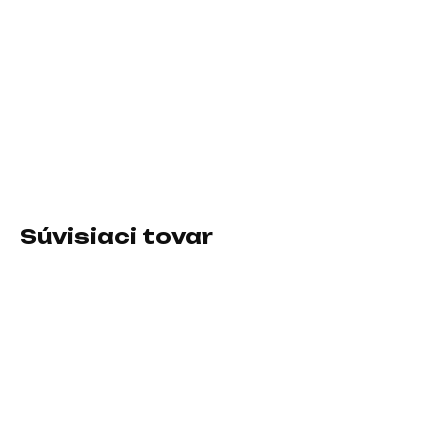
11.8.2026
−
+
Pridať do košíka
Farba:Šedá; Typ:Taška, Batoh
DETAILNÉ INFORMÁCIE
Súvisiaci tovar
SKLADOM U DODÁVATEĽA
SKLADOM U DODÁVATEĽA