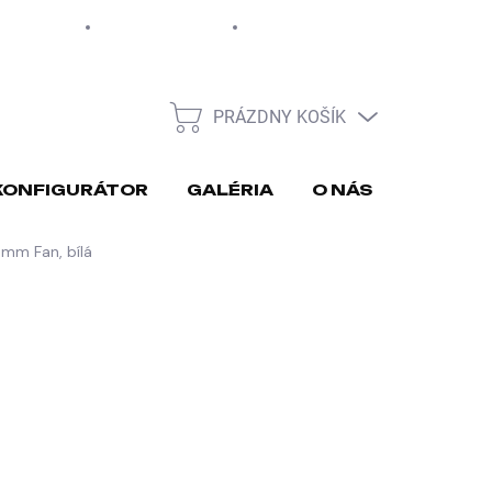
EUR
Moja objednávka
PRÁZDNY KOŠÍK
NÁKUPNÝ
KOŠÍK
KONFIGURÁTOR
GALÉRIA
O NÁS
REKLA
0mm Fan, bílá
026