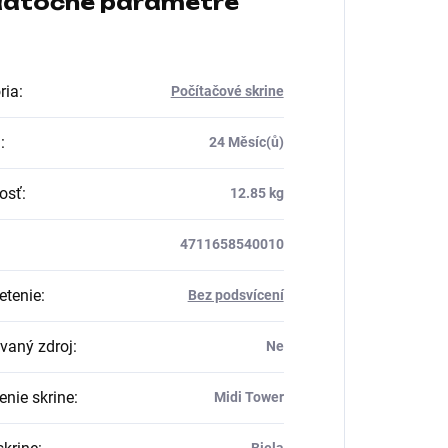
atočné parametre
ria
:
Počítačové skrine
a
:
24 Měsíc(ů)
osť
:
12.85 kg
4711658540010
etenie
:
Bez podsvícení
ovaný zdroj
:
Ne
enie skrine
:
Midi Tower
Biela