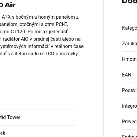
Dod
 Air
nka ATX s bočným a horným panelom z
anelom, otočnými slotmi PCI-E,
Kategó
ormi CT120. Pojme až jedenásť
adiátor AIO v prednej časti alebo na
Záruk
 systémových informácií v reálnom čase
idať voliteľnú sadu 6" LCD obrazovky.
Hmotn
EAN
:
Podsvi
Integr
Mid Tower
Preved
iek