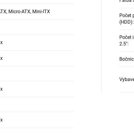
Farba 
TX, Micro-ATX, Mini-ITX
Počet p
(HDD)
:
Počet i
1x
2.5"
:
2x
Bočnic
Vybave
7x
1x