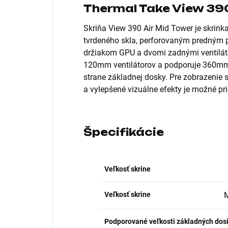
Thermal Take View 390
Skriňa View 390 Air Mid Tower je skri
tvrdeného skla, perforovaným predným p
držiakom GPU a dvomi zadnými ventilát
120mm ventilátorov a podporuje 360mm r
strane základnej dosky. Pre zobrazenie
a vylepšené vizuálne efekty je možné pr
Špecifikácie
Veľkosť skrine
Veľkosť skrine
Podporované veľkosti základných dos