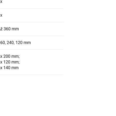
2x
1x
Až 360 mm
60, 240, 120 mm
2x 200 mm;
3x 120 mm;
2x 140 mm