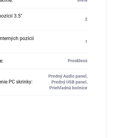
skrine
:
ozícií 3.5"
2
nterných pozícií
1
e
:
Prosklená
Predný Audio panel,
nie PC skrinky
:
Predný USB panel,
Priehľadná bočnice