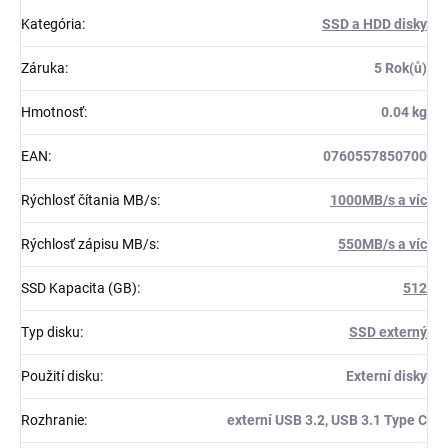
Kategória
:
SSD a HDD disky
Záruka
:
5 Rok(ů)
Hmotnosť
:
0.04 kg
EAN
:
0760557850700
Rýchlosť čítania MB/s
:
1000MB/s a víc
Rýchlosť zápisu MB/s
:
550MB/s a víc
SSD Kapacita (GB)
:
512
Typ disku
:
SSD externý
Použití disku
:
Externí disky
Rozhranie
:
externí USB 3.2, USB 3.1 Type C