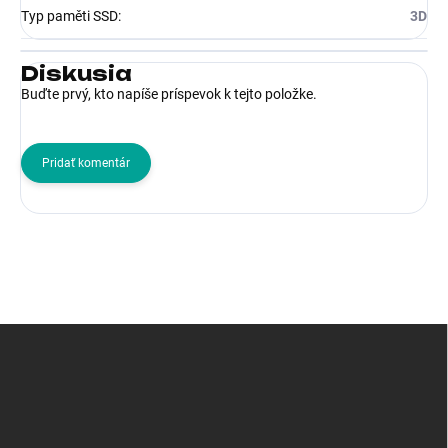
Typ paměti SSD
:
3D
Diskusia
Buďte prvý, kto napíše príspevok k tejto položke.
Pridať komentár
Z
á
p
ä
t
i