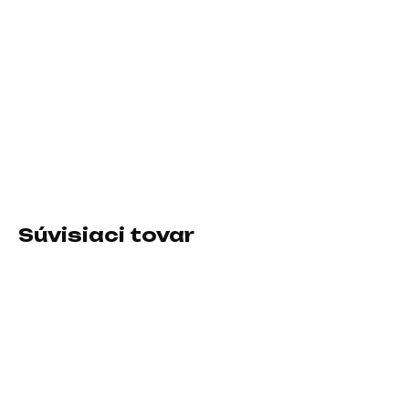
11.8.2026
−
+
Pridať do košíka
Rozhranie:externí USB 3.2, USB 3.1 Type C; Typ disku:SSD
externý
DETAILNÉ INFORMÁCIE
Súvisiaci tovar