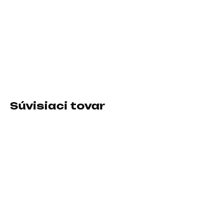
−
+
Pridať do košíka
Farba:Čierna; Typ:Taška, Puzdro
DETAILNÉ INFORMÁCIE
Súvisiaci tovar
SKLADOM U DODÁVATEĽA
SKLADOM U DODÁVATEĽA