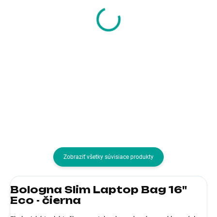
tomtoc Messenger –
tomtoc Sleeve - 14"
16" MacBook Pro
MacBook Pro, tmavě
2019/ 15,3" MacBook
šedá
Air, černá
39,58 €
26,06 €
32,18 € bez DPH
21,19 € bez DPH
Do košíka
Do košíka
Zobraziť všetky súvisiace produkty
Bologna Slim Laptop Bag 16"
Eco - čierna