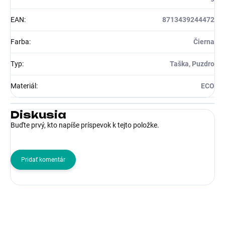
EAN
:
8713439244472
Farba
:
Čierna
Typ
:
Taška, Puzdro
Materiál
:
ECO
Diskusia
Buďte prvý, kto napíše príspevok k tejto položke.
Pridať komentár