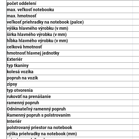
počet oddelení
max. veľkosť notebooku
max. hmotnosť
veľkosť priehradky na notebook (palce)
výška hlavného výrobku (v mm)
šírka hlavného výrobku (v mm)
hĺbka hlavného výrobku (v mm)
celková hmotnosť
hmotnosť hlavnej jednotky
Exteriér
typ tkaniny
kolesá vozíka
popruh na vozík
zipsy
typ otvorenia
rukoväť na prenášanie
ramenný popruh
Odnímateľný ramenný popruh
Ramenný popruh s polstrovaním
Interiér
polstrovaný priestor na notebook
výška priehradky na notebook (mm)