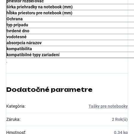
priestor rozdeľovač
šírka priehradky na notebook (mm)
hĺbka priestoru pre notebook (mm)
Ochrana
typ prípadu
tvrdené dno
vodotesné
absorpcia nárazov
kompatibilita
kompatibilné typy zariadení
.
Dodatočné parametre
Kategória
:
Tašky pre notebooky
Záruka
:
2 Rok(ů)
Hmotnosť
:
0.34 kg