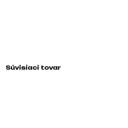
11.8.2026
−
+
Pridať do košíka
Typ príslušenstva:Sieťové adaptéry (220V)
DETAILNÉ INFORMÁCIE
Súvisiaci tovar
SKLADOM U DODÁVATEĽA
SKLADOM U DODÁVATEĽA