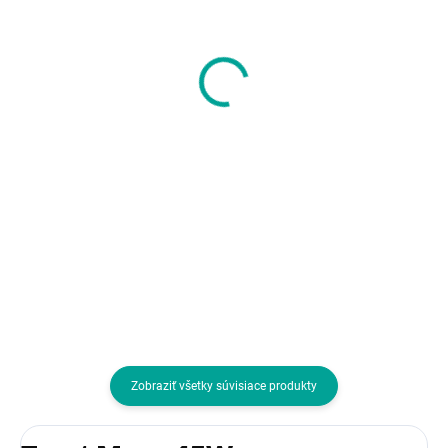
i-tec USB-C Triple 4K
i-tec Universal Dual 4
Display Docking
Display Docking
Station Gen2 Pro, PD
Station, Power
100W
Delivery 85W + i-tec
166,55 €
141,21 €
USB-C Charger 100W
135,41 € bez DPH
114,80 € bez DPH
Do košíka
Do košíka
Typ príslušenstva:Dokovacie
Druh IO zariadenia:IO karta /
stanice a replikátory
zariadenie pripojiteľné cez USB;
Prevedenie:Externé
Zobraziť všetky súvisiace produkty