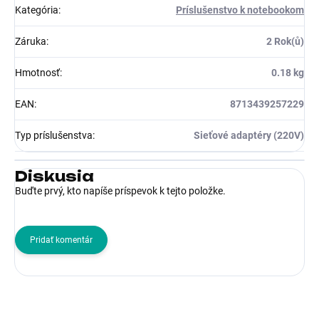
Kategória
:
Príslušenstvo k notebookom
Záruka
:
2 Rok(ů)
Hmotnosť
:
0.18 kg
EAN
:
8713439257229
Typ príslušenstva
:
Sieťové adaptéry (220V)
Diskusia
Buďte prvý, kto napíše príspevok k tejto položke.
Pridať komentár