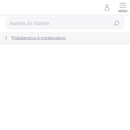
Prejsť
na
obsah
Hľadať
Príslušenstvo k notebookom
ZNAČKA:
TRUST