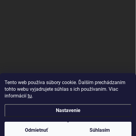
Tento web používa súbory cookie. Ďalším prechádzaním
tohto webu vyjadrujete súhlas s ich používaním. Viac
informácií
tu
.
Good E-shops have logic. SALELOGICS
Nastavenie
Copyright 2026
Herné PC Zostavy
. Všetky práva vyhradené.
Odmietnuť
Súhlasím