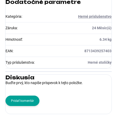
Dodatočné parametre
Kategória
:
Herné príslušenstvo
Záruka
:
24 Měsíc(ů)
Hmotnosť
:
6.34 kg
EAN
:
8713439257403
Typ príslušenstva
:
Herné stoličky
Diskusia
Buďte prvý, kto napíše príspevok k tejto položke.
Pridať komentár