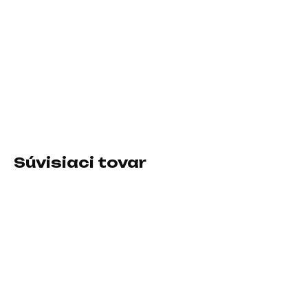
11.8.2026
−
+
Pridať do košíka
Typ príslušenstva:Herné stoličky
DETAILNÉ INFORMÁCIE
Súvisiaci tovar
SKLADOM U DODÁVATEĽA
SKLADOM U DODÁVATEĽA