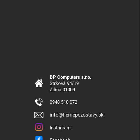
BP Computers s.r.o.
Štrková 94/19
Žilina 01009
0948 510 072
info@hernepczostavy.sk
Instagram