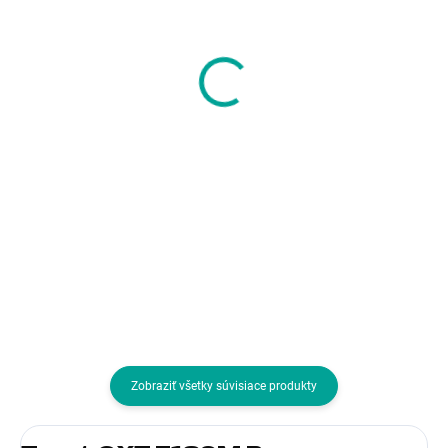
SONY Playstation
Pevné přepravní pouz
Dualsense v2
SWITCHNEWPOUCHL
Controller Galactic
12,55 €
Purple
70,35 €
10,20 € bez DPH
57,20 € bez DPH
Do košíka
Do košíka
Pre zariadenia:Nintendo Switch;
Pre zariadenia:Playstation 5; Typ
Typ príslušenstva:Ostatné
príslušenstva:Gamepady
Zobraziť všetky súvisiace produkty