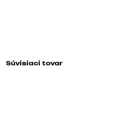
−
+
Pridať do košíka
Typ príslušenstva:Herné stoličky
DETAILNÉ INFORMÁCIE
Súvisiaci tovar
SKLADOM U DODÁVATEĽA
SKLADOM U DODÁVATEĽA