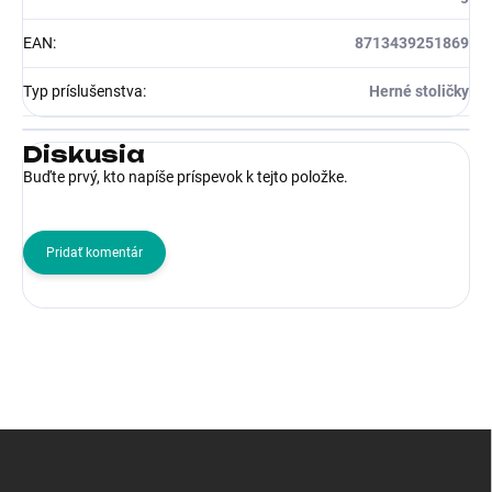
EAN
:
8713439251869
Typ príslušenstva
:
Herné stoličky
Diskusia
Buďte prvý, kto napíše príspevok k tejto položke.
Pridať komentár
Z
á
p