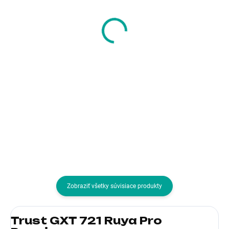
TRUST Obal na ovladač
VENOM VS5000
GXT 749 Controller
White PS5 Single
Silicon Skins for Xbox,
Docking Station
průhledná
6,91 €
12,34 €
5,62 € bez DPH
10,03 € bez DPH
Do košíka
Do košíka
Pre zariadenia:Microsoft Xbox
Pre zariadenia:Playstation 5; Typ
Series X; Typ
príslušenstva:Nabíjačky
príslušenstva:Ostatné
Zobraziť všetky súvisiace produkty
Trust GXT 721 Ruya Pro