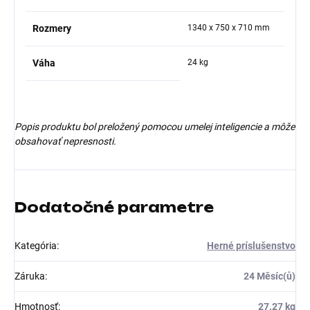
Rozmery
1340 x 750 x 710 mm
Váha
24 kg
Popis produktu bol preložený pomocou umelej inteligencie a môže
obsahovať nepresnosti.
Dodatočné parametre
Kategória
:
Herné príslušenstvo
Záruka
:
24 Měsíc(ů)
Hmotnosť
:
27.27 kg