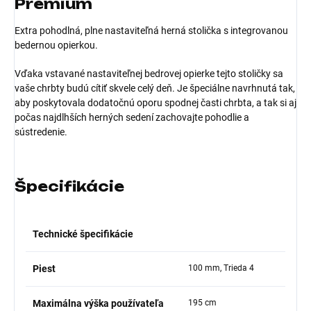
Premium
Extra pohodlná, plne nastaviteľná herná stolička s integrovanou
bedernou opierkou.
Vďaka vstavané nastaviteľnej bedrovej opierke tejto stoličky sa
vaše chrbty budú cítiť skvele celý deň. Je špeciálne navrhnutá tak,
aby poskytovala dodatočnú oporu spodnej časti chrbta, a tak si aj
počas najdlhších herných sedení zachovajte pohodlie a
sústredenie.
Špecifikácie
Technické špecifikácie
Piest
100 mm, Trieda 4
Maximálna výška používateľa
195 cm