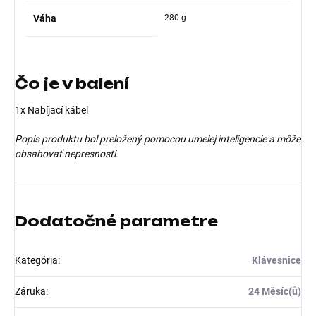
Váha
280 g
Čo je v balení
1x Nabíjací kábel
Popis produktu bol preložený pomocou umelej inteligencie a môže
obsahovať nepresnosti.
Dodatočné parametre
Kategória
:
Klávesnice
Záruka
:
24 Měsíc(ů)