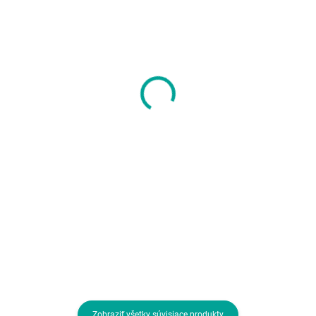
SKLADOM U DODÁVATEĽA
SKLADOM U DODÁVATEĽA
BAZAR - APPLE Magic
APPLE Magic
Keyboard pro iPad Pro
Keyboard Folio for
11" (2024) - česká - bílá
iPad (10th / 11th
- Rozbaleno (Komplet)
generation) - Czech
293,83 €
265,01 €
238,89 € bez DPH
215,46 € bez DPH
Do košíka
Do košíka
Typ klávesnice:Membránová;
Typ klávesnice:Membránová;
Rozhranie klávesnice:Bezdrôtové;
Rozhranie klávesnice:Bezdrôtové
Lokalizácia klávesnice:CZ
Lokalizácia klávesnice:CZ
Zobraziť všetky súvisiace produkty