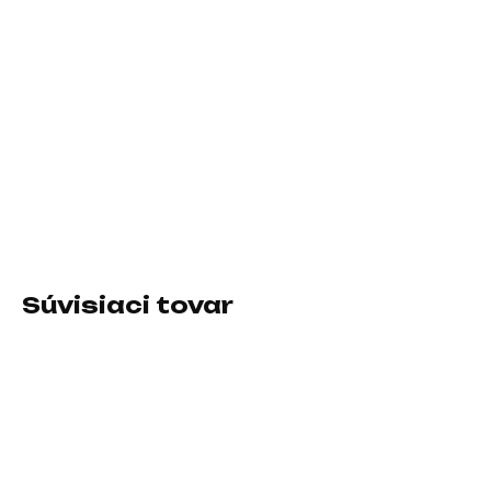
11.8.2026
−
+
Pridať do košíka
Typ klávesnice:Membránová; Rozhranie
klávesnice:Bezdrôtové; Lokalizácia klávesnice:EN; Výbava
klávesnice:Multimediálne klávesy
DETAILNÉ INFORMÁCIE
Súvisiaci tovar