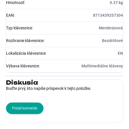
Hmotnosť
:
0.37 kg
EAN
:
8713439257304
Typ klávesnice
:
Membránová
Rozhranie klávesnice
:
Bezdrôtové
Lokalizácia klávesnice
:
EN
Výbava klávesnice
:
Multimediálne klávesy
Diskusia
Buďte prvý, kto napíše príspevok k tejto položke.
Pridať komentár