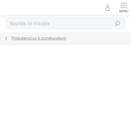
Prejsť
na
obsah
Hľadať
Príslušenstvo k notebookom
ZNAČKA:
TRUST