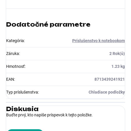
Dodatočné parametre
Kategória
:
Príslušenstvo k notebookom
Záruka
:
2 Rok(ů)
Hmotnosť
:
1.23 kg
EAN
:
8713439241921
Typ príslušenstva
:
Chladiace podložky
Diskusia
Buďte prvý, kto napíše príspevok k tejto položke.