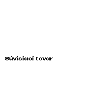
10.8.2026
−
+
Pridať do košíka
Typ príslušenstva:Chladiace podložky
DETAILNÉ INFORMÁCIE
Súvisiaci tovar
SKLADOM U DODÁVATEĽA
SKLADOM U DODÁVATEĽA