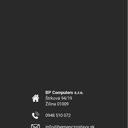
BP Computers s.r.o.
Štrková 94/19
Žilina 01009
0948 510 072
info@hernepczostavy.sk