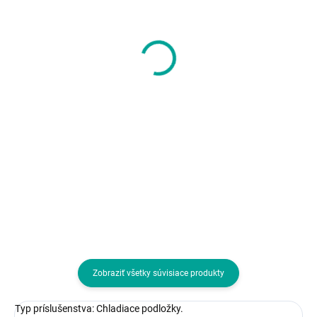
i-tec Universal
AVACOM batéria pre
Charger USB-C PD 3.0
Dell Latitude 5480,
100W
5580 Li-Pol 7,6V
8947mAh 68Wh
30,04 €
42,36 €
24,42 € bez DPH
34,44 € bez DPH
Do košíka
Do košíka
Typ príslušenstva:Sieťové
Typ príslušenstva:Batérie
adaptéry (220V)
Zobraziť všetky súvisiace produkty
Typ príslušenstva: Chladiace podložky.