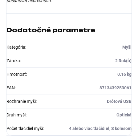
obsahovať nepresnosti.
Dodatočné parametre
Kategória
:
Myši
Záruka
:
2 Rok(ů)
Hmotnosť
:
0.16 kg
EAN
:
8713439253061
Rozhranie myši
:
Drôtová USB
Druh myši
:
Optická
Počet tlačidiel myši
:
4 alebo viac tlačidiel, S kolesom