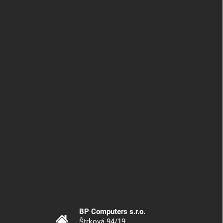
BP Computers s.r.o.
Štrková 94/19