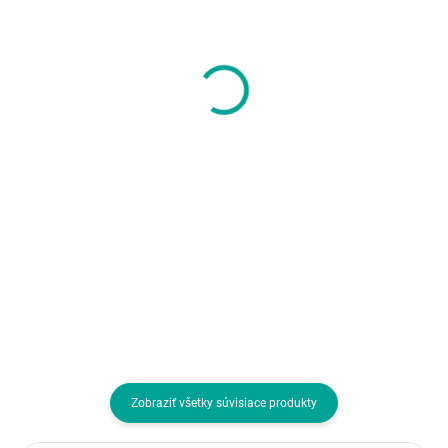
BAZAR - Endorfy Herní
GENIUS Herní myš
myš LIV Onyx White,
Scorpion M8100,
Drátová, ARGB, bílá,
Bezdrátová, černá
rozbaleno
29,99 €
13,48 €
24,38 € bez DPH
10,96 € bez DPH
Do košíka
Do košíka
Rozhranie myši:Drôtová USB;
Rozhranie myši:Bezdrôtové
Druh myši:Optická; Počet
Bluetooth, Bezdrôtová USB
tlačidiel myši:4 alebo viac
dongle; Druh myši:Optická; Poče
tlačidiel, S kolesom
tlačidiel myši:4 alebo viac
tlačidiel, S kolesom
Zobraziť všetky súvisiace produkty