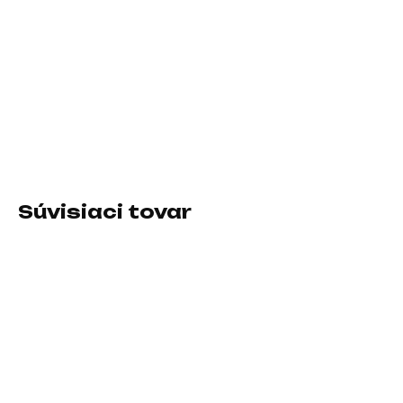
−
+
Pridať do košíka
Rozhranie myši:Drôtová USB; Druh myši:Optická; Počet
tlačidiel myši:4 alebo viac tlačidiel, S kolesom
DETAILNÉ INFORMÁCIE
Súvisiaci tovar
SKLADOM U DODÁVATEĽA
SKLADOM U DODÁVATEĽA