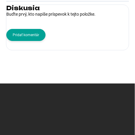
Diskusia
Buďte prvý, kto napíše príspevok k tejto položke.
Pridať komentár
Z
á
p
ä
t
i
e