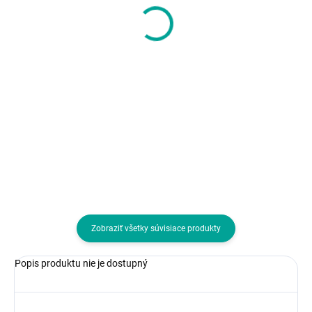
Portal White
Series S/X & One
Travel Kit
236,72 €
22,76 €
192,46 € bez DPH
18,50 € bez DPH
Do košíka
Do košíka
Pre zariadenia:Playstation 5; Typ
Pre zariadenia:Microsoft Xbox
príslušenstva:Ostatné
One X; Typ príslušenstva:Ostatn
Zobraziť všetky súvisiace produkty
Popis produktu nie je dostupný