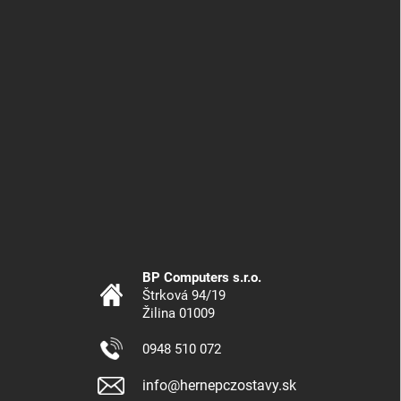
BP Computers s.r.o.
Štrková 94/19
Žilina 01009
0948 510 072
info@hernepczostavy.sk