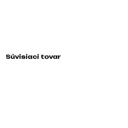
11.8.2026
−
+
Pridať do košíka
Pre zariadenia:Playstation 5; Typ príslušenstva:Ostatné
Súvisiaci tovar
SKLADOM U DODÁVATEĽA
SKLADOM U DODÁVATEĽA
SONY PlayStation
VENOM VS4830 Xbox