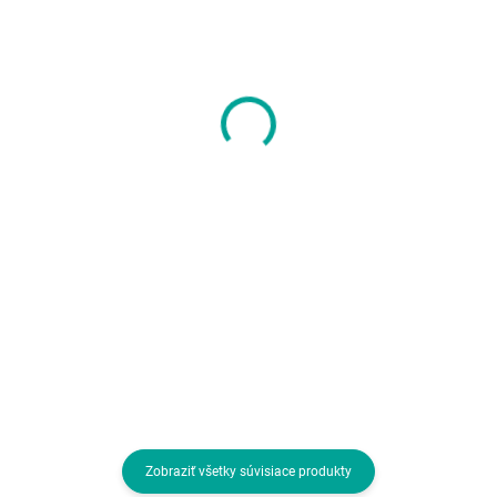
SKLADOM U DODÁVATEĽA
SKLADOM U DODÁVATEĽA
Creative repro Pebble
Reproduktory
Pro - mobilní
Creative Gigaworks
reproduktor - bílý
T40 Series II
62,35 €
87,99 €
50,69 € bez DPH
71,54 € bez DPH
Do košíka
Do košíka
Špecifikácia zostavy:2+0;
Špecifikácia zostavy:2+0; Výkon
Rozhranie:USB, 3.5mm jack,
zostavy RMS (vo W):32;
BlueTooth
Vybavenie
reproduktorov:Integrovaný
zosilňovač; Rozhranie:3.5mm
jack, RCA
Zobraziť všetky súvisiace produkty