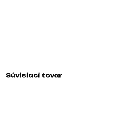
11.8.2026
−
+
Pridať do košíka
Špecifikácia zostavy:2+0; Výkon zostavy RMS (vo W):6;
Rozhranie:3.5mm jack
DETAILNÉ INFORMÁCIE
Súvisiaci tovar