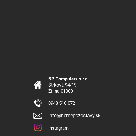
BP Computers s.r.o.
Štrková 94/19
Žilina 01009
0948 510 072
info@hernepczostavy.sk
Instagram