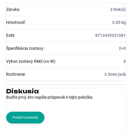
Záruka
:
2 Rok(ů)
Hmotnosť
:
0.85 kg
EAN
:
8713439251081
Špecifikácia zostavy
:
2+0
Výkon zostavy RMS (vo W)
:
6
Rozhranie
:
3.5mm jack
Diskusia
Buďte prvý, kto napíše príspevok k tejto položke.
Pridať komentár