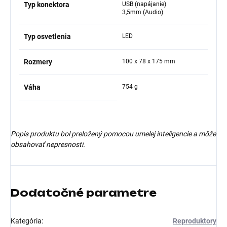
Typ konektora
USB (napájanie)
3,5mm (Audio)
Typ osvetlenia
LED
Rozmery
100 x 78 x 175 mm
Váha
754 g
Popis produktu bol preložený pomocou umelej inteligencie a môže
obsahovať nepresnosti.
Dodatočné parametre
Kategória
:
Reproduktory