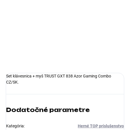
10.8.2026
−
+
Pridať do košíka
Rozhranie setu:Drôtový USB; Druh myši:Optická; Počet
tlačidiel myši:4 alebo viac tlačidiel, S kolesom; Výbava
klávesnice:Multimediálne klávesy
DETAILNÉ INFORMÁCIE
Set klávesnica + myš TRUST GXT 838 Azor Gaming Combo
CZ/SK.
Dodatočné parametre
Kategória
:
Herné TOP príslušenstvo