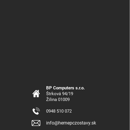
BP Computers s.r.o.
Štrková 94/19
Žilina 01009
0948 510 072
info@hernepczostavy.sk