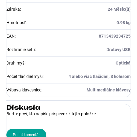
Záruka
:
24 Měsíc(ů)
Hmotnosť
:
0.98 kg
EAN
:
8713439234725
Rozhranie setu
:
Drôtový USB
Druh myši
:
Optická
Počet tlačidiel myši
:
4 alebo viac tlačidiel, S kolesom
Výbava klávesnice
:
Multimediálne klávesy
Diskusia
Buďte prvý, kto napíše príspevok k tejto položke.
Pridať komentár