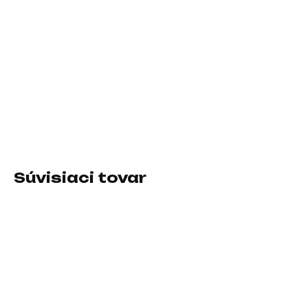
DORUČIŤ DO:
11.8.2026
−
+
Pridať do košíka
Typ príslušenstva:Sieťové adaptéry (220V)
DETAILNÉ INFORMÁCIE
Súvisiaci tovar