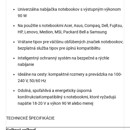
Univerzálna nabíjačka notebookov s výstupným výkonom
90 W
Na použitie s notebookmi Acer, Asus, Compaq, Dell, Fujitsu,
HP, Lenovo, Medion, MSI, Packard Bell a Samsung
Vrátane tipov pre väčšinu obľúbených značiek notebookov;
bezplatná služba tipov pre úplnú kompatibilitu
Inteligentný ochranný systém na bezpečné a rýchle
nabíjanie
Ideálne na cesty: kompaktné rozmery a prevádzka na 100-
240 V, 50/60 Hz
Odolná, spoľahlivá a energeticky úsporná
konštrukciaKompatibilný s notebookmi, ktoré vyžadujú
napätie 18-20 V a výkon 90 W alebo menej
TECHNICKÉ ŠPECIFIKÁCIE