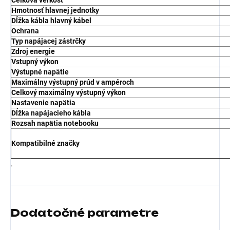
Celková veľkosť
Hmotnosť hlavnej jednotky
Dĺžka kábla hlavný kábel
Ochrana
Typ napájacej zástrčky
Zdroj energie
Vstupný výkon
Výstupné napätie
Maximálny výstupný prúd v ampéroch
Celkový maximálny výstupný výkon
Nastavenie napätia
Dĺžka napájacieho kábla
Rozsah napätia notebooku
Kompatibilné značky
.
Dodatočné parametre