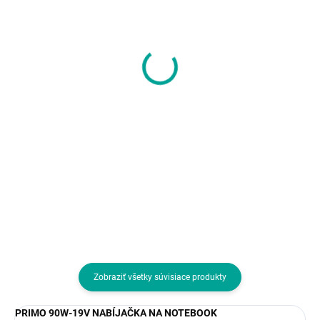
SKLADOM U DODÁVATEĽA
SKLADOM U DODÁVATEĽA
EVOLVEO CoolGuy,
i-tec USB-A/USB-C
stojan pod notebook,
Dual 4K DP Video
17", záruka 5 let, šedý
Adapter
38,60 €
74,03 €
31,38 € bez DPH
60,19 € bez DPH
Do košíka
Do košíka
Typ príslušenstva:Podstavce
Typ príslušenstva:Dokovacie
stanice a replikátory
Zobraziť všetky súvisiace produkty
PRIMO 90W-19V NABÍJAČKA NA NOTEBOOK