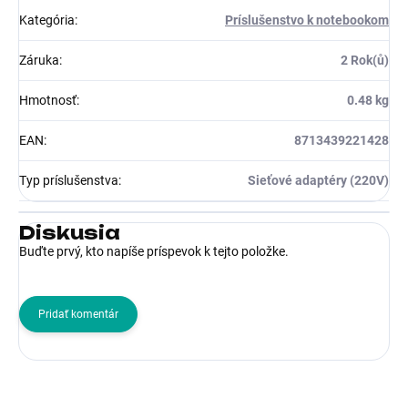
Kategória
:
Príslušenstvo k notebookom
Záruka
:
2 Rok(ů)
Hmotnosť
:
0.48 kg
EAN
:
8713439221428
Typ príslušenstva
:
Sieťové adaptéry (220V)
Diskusia
Buďte prvý, kto napíše príspevok k tejto položke.
Pridať komentár