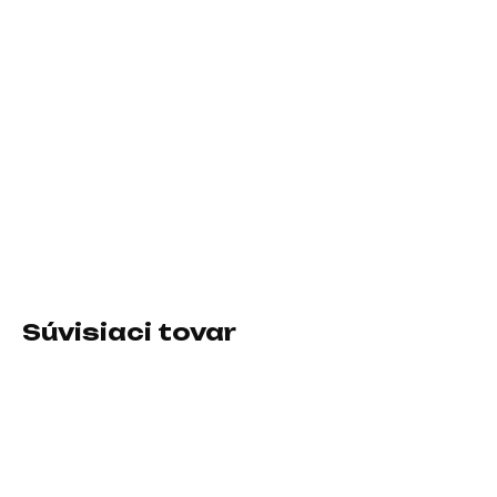
11.8.2026
−
+
Pridať do košíka
Prevedenie skrine:Midi Tower; Farba skrine:Čierna; Počet
pozícií 3.5" (HDD):2; Počet interných pozícií 2.5":2; Vybavenie
PC skrinky:Predný Audio panel, Predný USB panel, Priehľadná
bočnice
DETAILNÉ INFORMÁCIE
Súvisiaci tovar