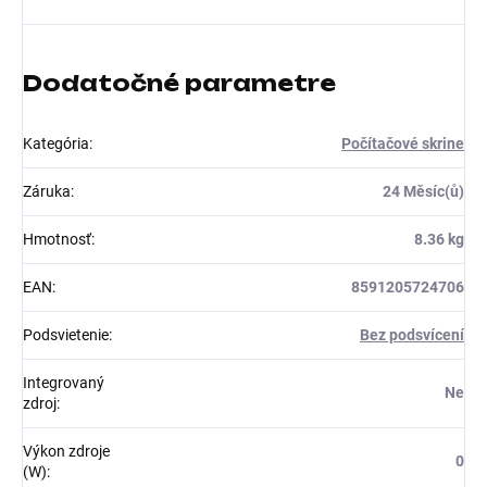
Dodatočné parametre
Kategória
:
Počítačové skrine
Záruka
:
24 Měsíc(ů)
Hmotnosť
:
8.36 kg
EAN
:
8591205724706
Podsvietenie
:
Bez podsvícení
Integrovaný
Ne
zdroj
:
Výkon zdroje
0
(W)
: