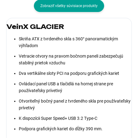
Zobraziť všetky súvisiace produkty
VeinX GLACIER
Skriňa ATX z tvrdeného skla s 360° panoramatickým
výhľadom
Vetracie otvory na pravom bočnom paneli zabezpečujú
stabilný prietok vzduchu
Dva vertikálne sloty PCI na podporu grafických kariet
Ovládací panel USB a tlačidlá na hornej strane pre
používateľsky prívetivý
Otvoriteľný bočný panel z tvrdeného skla pre používateľsky
prívetivý
K dispozícii Super Speed+ USB 3.2 Type-C
Podpora grafických kariet do dĺžky 390 mm.