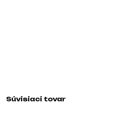
DORUČIŤ DO:
11.8.2026
−
+
Pridať do košíka
Prevedenie skrine:Midi Tower; Farba skrine:Čierna; Počet
pozícií 3.5" (HDD):2; Počet interných pozícií 2.5":2; Vybavenie
PC skrinky:Predný Audio panel, Predný USB panel, Priehľadná
bočnice
DETAILNÉ INFORMÁCIE
Súvisiaci tovar