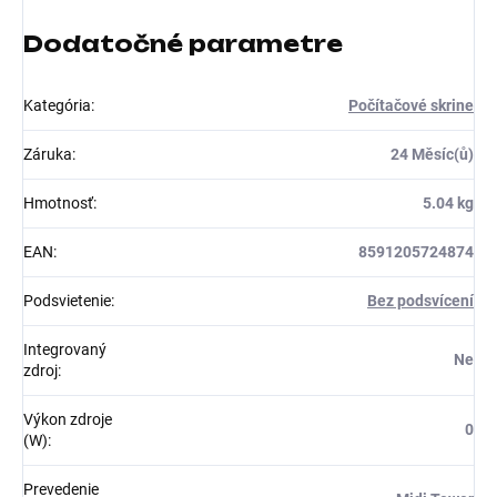
Dodatočné parametre
Kategória
:
Počítačové skrine
Záruka
:
24 Měsíc(ů)
Hmotnosť
:
5.04 kg
EAN
:
8591205724874
Podsvietenie
:
Bez podsvícení
Integrovaný
Ne
zdroj
:
Výkon zdroje
0
(W)
:
Prevedenie