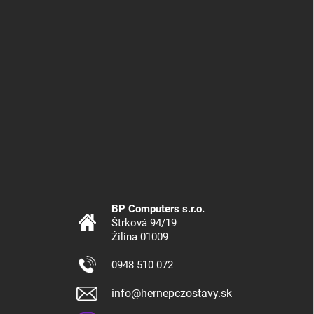
BP Computers s.r.o.
Štrková 94/19
Žilina 01009
0948 510 072
info@hernepczostavy.sk