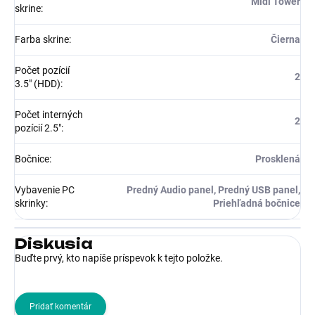
Midi Tower
skrine
:
Farba skrine
:
Čierna
Počet pozícií
2
3.5" (HDD)
:
Počet interných
2
pozícií 2.5"
:
Bočnice
:
Prosklená
Vybavenie PC
Predný Audio panel, Predný USB panel,
skrinky
:
Priehľadná bočnice
Diskusia
Buďte prvý, kto napíše príspevok k tejto položke.
Pridať komentár