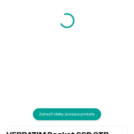
Synology 2,5" SSD
VERBATIM HDD 2.5"
SAT5221-960G
4TB Store 'n' Go
Enteprise (NAS)
Portable Hard Drive
(960GB, SATA III)
USB 3.0, Black
1 063,62 €
174,43 €
864,73 € bez DPH
141,81 € bez DPH
Do košíka
Do košíka
Formát:2.5"; Rozhranie:interní
Formát:2.5"; Rozhranie:externí
Serial ATA III; Typ disku:SSD
USB 3.0; Typ disku:HDD externý;
Veľkosť buffra (v
MB):Nešpecifikované
Zobraziť všetky súvisiace produkty