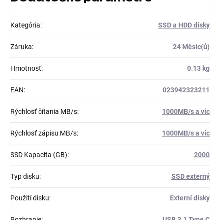
Kategória
:
SSD a HDD disky
Záruka
:
24 Měsíc(ů)
Hmotnosť
:
0.13 kg
EAN
:
023942323211
Rýchlosť čítania MB/s
:
1000MB/s a víc
Rýchlosť zápisu MB/s
:
1000MB/s a víc
SSD Kapacita (GB)
:
2000
Typ disku
:
SSD externý
Použití disku
:
Externí disky
Rozhranie
:
USB 3.1 Type C