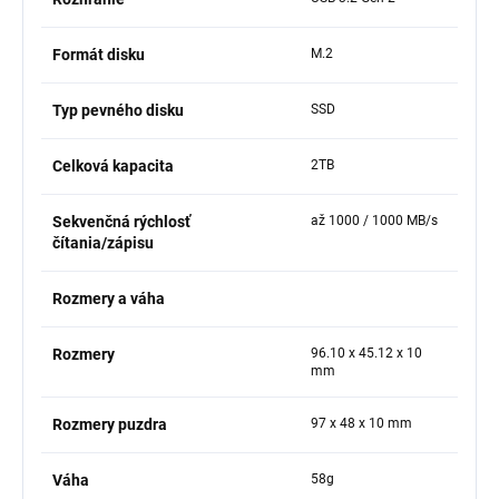
Formát disku
M.2
Typ pevného disku
SSD
Celková kapacita
2TB
Sekvenčná rýchlosť
až 1000 / 1000 MB/s
čítania/zápisu
Rozmery a váha
Rozmery
96.10 x 45.12 x 10
mm
Rozmery puzdra
97 x 48 x 10 mm
Váha
58g