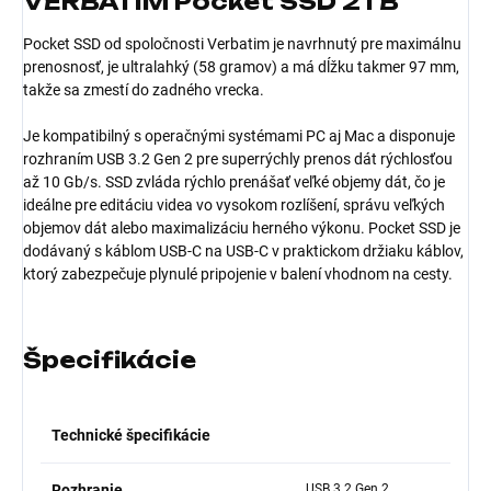
VERBATIM Pocket SSD 2TB
Pocket SSD od spoločnosti Verbatim je navrhnutý pre maximálnu
prenosnosť, je ultralahký (58 gramov) a má dĺžku takmer 97 mm,
takže sa zmestí do zadného vrecka.
Je kompatibilný s operačnými systémami PC aj Mac a disponuje
rozhraním USB 3.2 Gen 2 pre superrýchly prenos dát rýchlosťou
až 10 Gb/s. SSD zvláda rýchlo prenášať veľké objemy dát, čo je
ideálne pre editáciu videa vo vysokom rozlíšení, správu veľkých
objemov dát alebo maximalizáciu herného výkonu. Pocket SSD je
dodávaný s káblom USB-C na USB-C v praktickom držiaku káblov,
ktorý zabezpečuje plynulé pripojenie v balení vhodnom na cesty.
Špecifikácie
Technické špecifikácie
Rozhranie
USB 3.2 Gen 2