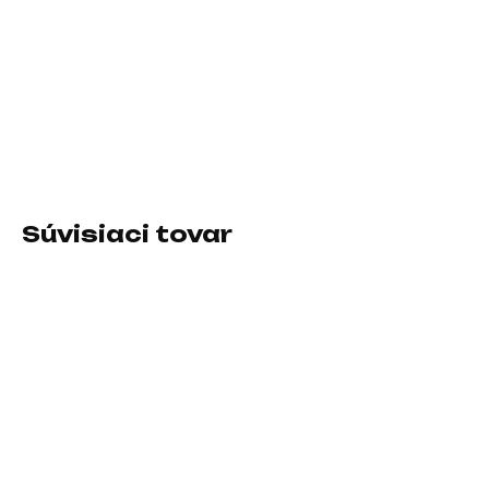
−
+
Pridať do košíka
Rozhranie:USB 3.1 Type C; Typ disku:SSD externý
DETAILNÉ INFORMÁCIE
Súvisiaci tovar
SKLADOM U DODÁVATEĽA
SKLADOM U DODÁVATEĽA