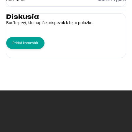
Diskusia
Buďte prvý, kto napíše príspevok k tejto položke.
Pridať komentár
Z
á
p
ä
t
i