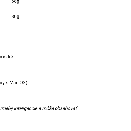
58g
80g
e modré
lný s Mac OS)
umelej inteligencie a môže obsahovať