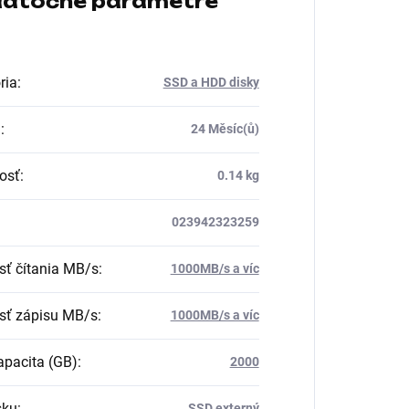
atočné parametre
ria
:
SSD a HDD disky
a
:
24 Měsíc(ů)
osť
:
0.14 kg
023942323259
sť čítania MB/s
:
1000MB/s a víc
sť zápisu MB/s
:
1000MB/s a víc
pacita (GB)
:
2000
sku
:
SSD externý