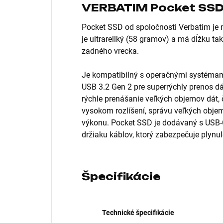
VERBATIM Pocket SSD
Pocket SSD od spoločnosti Verbatim je
je ultrarellký (58 gramov) a má dĺžku t
zadného vrecka.
Je kompatibilný s operačnými systémam
USB 3.2 Gen 2 pre superrýchly prenos d
rýchle prenášanie veľkých objemov dát, č
vysokom rozlíšení, správu veľkých obje
výkonu. Pocket SSD je dodávaný s USB-
držiaku káblov, ktorý zabezpečuje plynul
Špecifikácie
Technické špecifikácie