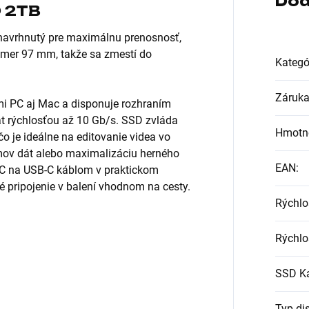
Dod
 2TB
 navrhnutý pre maximálnu prenosnosť,
akmer 97 mm, takže sa zmestí do
Kategó
Záruk
i PC aj Mac a disponuje rozhraním
át rýchlosťou až 10 Gb/s. SSD zvláda
Hmotn
o je ideálne na editovanie videa vo
mov dát alebo maximalizáciu herného
EAN
:
C na USB-C káblom v praktickom
é pripojenie v balení vhodnom na cesty.
Rýchlo
Rýchlo
SSD Ka
Typ di