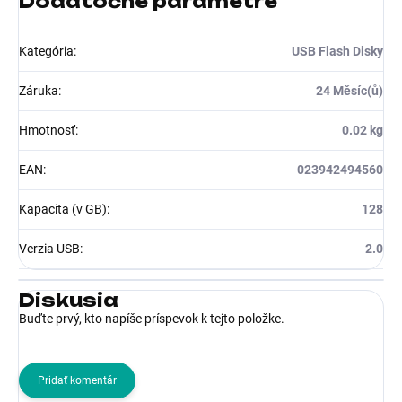
Dodatočné parametre
Kategória
:
USB Flash Disky
Záruka
:
24 Měsíc(ů)
Hmotnosť
:
0.02 kg
EAN
:
023942494560
Kapacita (v GB)
:
128
Verzia USB
:
2.0
Diskusia
Buďte prvý, kto napíše príspevok k tejto položke.
Pridať komentár