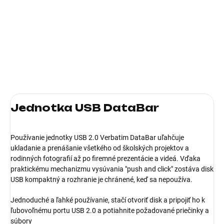
−
+
Pridať do košíka
Kapacita (v GB):128; Verzia USB:2.0
DETAILNÉ INFORMÁCIE
Jednotka USB DataBar
Používanie jednotky USB 2.0 Verbatim DataBar uľahčuje
ukladanie a prenášanie všetkého od školských projektov a
rodinných fotografií až po firemné prezentácie a videá. Vďaka
praktickému mechanizmu vysúvania "push and click" zostáva disk
USB kompaktný a rozhranie je chránené, keď sa nepoužíva.
Jednoduché a ľahké používanie, stačí otvoriť disk a pripojiť ho k
ľubovoľnému portu USB 2.0 a potiahnite požadované priečinky a
súbory