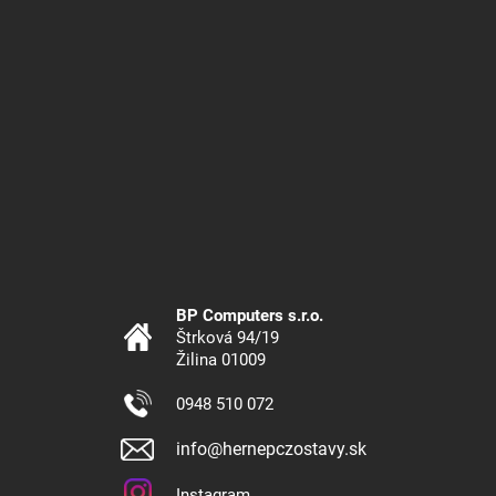
BP Computers s.r.o.
Štrková 94/19
Žilina 01009
0948 510 072
info@hernepczostavy.sk
Instagram