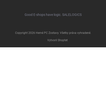
Good E-shops have logic. SALELOGICS
Copyright 2026
Herné PC Zostavy
. Všetky práva vyhradené.
Vytvoril Shoptet