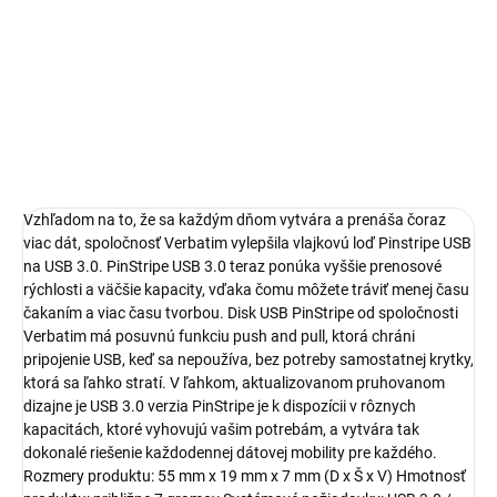
−
+
Pridať do košíka
Kapacita (v GB):256; Verzia USB:3.0
DETAILNÉ INFORMÁCIE
Vzhľadom na to, že sa každým dňom vytvára a prenáša čoraz
viac dát, spoločnosť Verbatim vylepšila vlajkovú loď Pinstripe USB
na USB 3.0. PinStripe USB 3.0 teraz ponúka vyššie prenosové
rýchlosti a väčšie kapacity, vďaka čomu môžete tráviť menej času
čakaním a viac času tvorbou. Disk USB PinStripe od spoločnosti
Verbatim má posuvnú funkciu push and pull, ktorá chráni
pripojenie USB, keď sa nepoužíva, bez potreby samostatnej krytky,
ktorá sa ľahko stratí. V ľahkom, aktualizovanom pruhovanom
dizajne je USB 3.0 verzia PinStripe je k dispozícii v rôznych
kapacitách, ktoré vyhovujú vašim potrebám, a vytvára tak
dokonalé riešenie každodennej dátovej mobility pre každého.
Rozmery produktu: 55 mm x 19 mm x 7 mm (D x Š x V) Hmotnosť