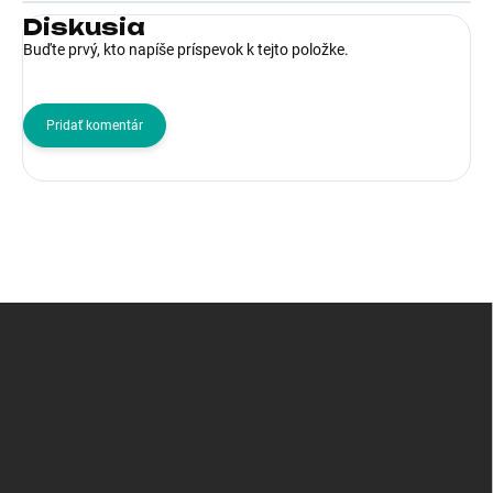
Diskusia
Buďte prvý, kto napíše príspevok k tejto položke.
Pridať komentár
Z
á
p
ä
t
i
e