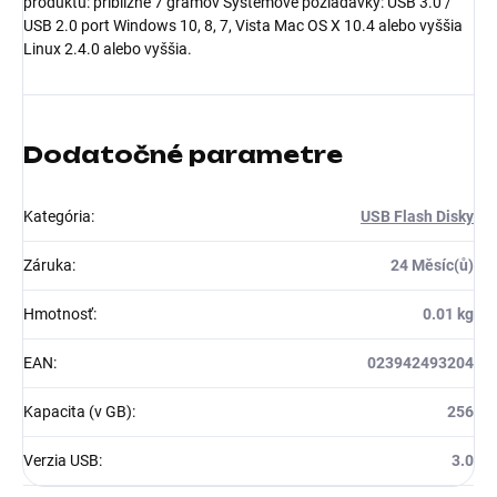
produktu: približne 7 gramov Systémové požiadavky: USB 3.0 /
USB 2.0 port Windows 10, 8, 7, Vista Mac OS X 10.4 alebo vyššia
Linux 2.4.0 alebo vyššia.
Dodatočné parametre
Kategória
:
USB Flash Disky
Záruka
:
24 Měsíc(ů)
Hmotnosť
:
0.01 kg
EAN
:
023942493204
Kapacita (v GB)
:
256
Verzia USB
:
3.0