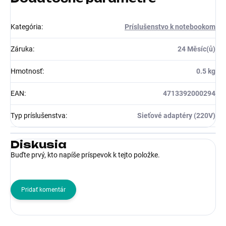
Kategória
:
Príslušenstvo k notebookom
Záruka
:
24 Měsíc(ů)
Hmotnosť
:
0.5 kg
EAN
:
4713392000294
Typ príslušenstva
:
Sieťové adaptéry (220V)
Diskusia
Buďte prvý, kto napíše príspevok k tejto položke.
Pridať komentár