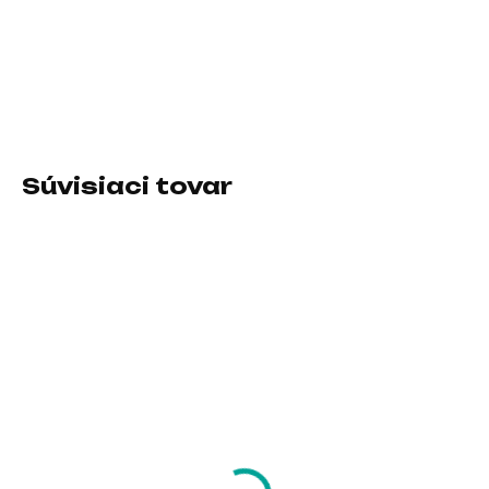
Typ príslušenstva:Sieťové adaptéry (220V)
DETAILNÉ INFORMÁCIE
Súvisiaci tovar
SKLADOM U DODÁVATEĽA
SKLADOM U DODÁVATEĽA
AVACOM baterie pro
AXAGON HMC-6H4A,
Dell Latitude 5410 Li-
USB 3.2 Gen 1 hub,
Pol 15,2V 4474mAh
porty 4x USB-A, HDMI