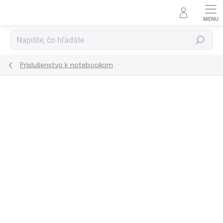
Prejsť
na
obsah
Hľadať
Príslušenstvo k notebookom
ZNAČKA:
ACER