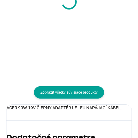
68Wh
4k/30Hz, PD 100W,
60,28 €
23,47 €
kábel USB-C 20cm
49,01 € bez DPH
19,08 € bez DPH
Do košíka
Do košíka
Typ príslušenstva:Batérie
Typ príslušenstva:Dokovacie
stanice a replikátory
Zobraziť všetky súvisiace produkty
ACER 90W-19V ČIERNY ADAPTÉR LF - EU NAPÁJACÍ KÁBEL.
Dodatočné parametre