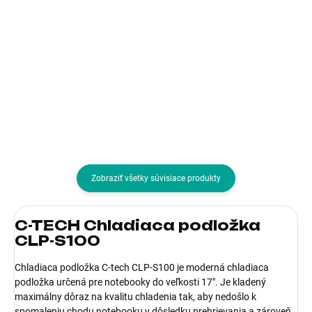
21,20 € bez DPH
42,54 € bez DPH
Do košíka
Do košíka
Typ príslušenstva:Sieťové
Typ príslušenstva:Batérie
adaptéry (220V)
Zobraziť všetky súvisiace produkty
C-TECH Chladiaca podložka
CLP-S100
Chladiaca podložka C-tech CLP-S100 je moderná chladiaca
podložka určená pre notebooky do veľkosti 17". Je kladený
maximálny dôraz na kvalitu chladenia tak, aby nedošlo k
spomaleniu chodu notebooku v dôsledku prehrievania a zároveň