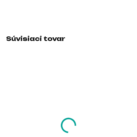
Typ príslušenstva:Chladiace podložky
DETAILNÉ INFORMÁCIE
Súvisiaci tovar
SKLADOM U DODÁVATEĽA
SKLADOM U DODÁVATEĽA
EUROCASE Napájecí
AVACOM batéria pre
adaptér AD-716
Dell Latitude 7280,
(100W GaN AC)
7480 Li-Pol 7,6V
7500mAh 57Wh
26,08 €
52,32 €