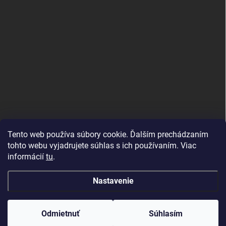
Tento web používa súbory cookie. Ďalším prechádzaním
tohto webu vyjadrujete súhlas s ich používaním. Viac
informácií
tu
.
Good E-shops have logic. SALELOGICS
Nastavenie
Copyright 2026
Herné PC Zostavy
. Všetky práva vyhradené.
Odmietnuť
Súhlasím
Vytvoril Shoptet