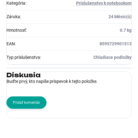
Kategória
:
Príslušenstvo k notebookom
Záruka
:
24 Měsíc(ů)
Hmotnosť
:
0.7 kg
EAN
:
8595729901513
Typ príslušenstva
:
Chladiace podložky
Diskusia
Buďte prvý, kto napíše príspevok k tejto položke.
Pridať komentár