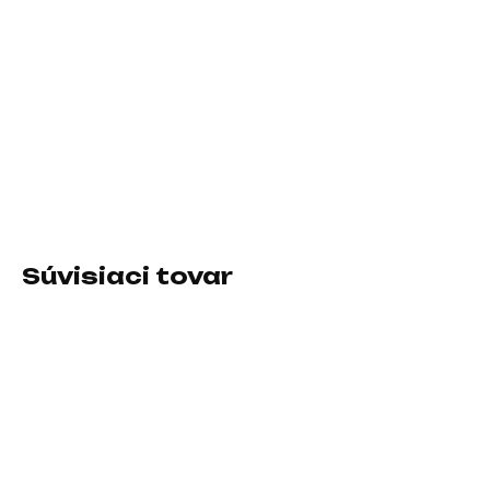
cena:
MÔŽEME
DORUČIŤ DO:
13.8.2026
Rozlíšenie:1920×1080 (Full HD); Výbava:VESA, FreeSync,
Redukce blikání (flicker-free); Formát obrazovky:16:9;
Rozhranie:HDMI, VGA
DETAILNÉ INFORMÁCIE
Súvisiaci tovar