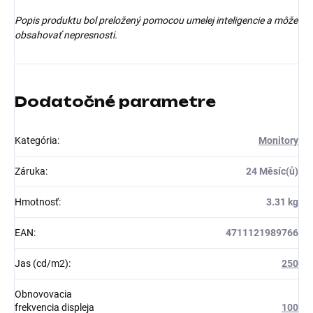
Popis produktu bol preložený pomocou umelej inteligencie a môže
obsahovať nepresnosti.
Dodatočné parametre
Kategória
:
Monitory
Záruka
:
24 Měsíc(ů)
Hmotnosť
:
3.31 kg
EAN
:
4711121989766
Jas (cd/m2)
:
250
Obnovovacia
frekvencia displeja
100