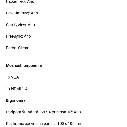
FlickerLess: Áno
LowDimming: Áno
ComfyView: Áno
FreeSync: Áno
Farba: Čierna
Možnosti pripojenia
1x VGA
1x HDMI 1.4
Ergonómia
Podpora štandardu VESA pre montáž: Áno
Rozhranie upevnenia panelu: 100 x 100 mm