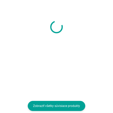
SKLADOM U DODÁVATEĽA
SKLADOM U DODÁVATEĽA
A4tech podložka pod
ASUS podložka pod
myš Bloody MP-75N,
myš TUF GAMING P1
RGB, 750x300mm
(NC13),
260x360x2mm, textil
23,63 €
11,69 €
19,21 € bez DPH
9,50 € bez DPH
Do košíka
Do košíka
Veľkosť podložky:Predĺžená;
Prevedenie podložky:Textilná
Prevedenie podložky:Textilná
Zobraziť všetky súvisiace produkty