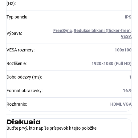
(Hz)
:
Typ panelu
:
IPS
FreeSync
,
Redukce blikání (flicker-free)
,
Výbava
:
VESA
VESA rozmery
:
100x100
Rozlíšenie
:
1920×1080 (Full HD)
Doba odezvy (ms)
:
1
Formát obrazovky
:
16:9
Rozhranie
:
HDMI, VGA
Diskusia
Buďte prvý, kto napíše príspevok k tejto položke.