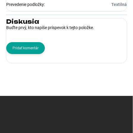
Prevedenie podložky
:
Textilná
Diskusia
Buďte prvý, kto napíše príspevok k tejto položke.
Pridať komentár
Z
á
p
ä
t
i