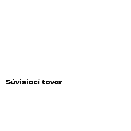
cena:
MÔŽEME
DORUČIŤ DO:
10.8.2026
−
+
Pridať do košíka
Veľkosť podložky:Stredná; Prevedenie podložky:Textilná
DETAILNÉ INFORMÁCIE
Súvisiaci tovar