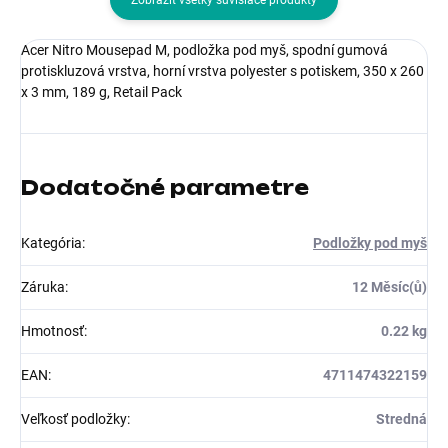
Zobraziť všetky súvisiace produkty
Acer Nitro Mousepad M, podložka pod myš, spodní gumová
protiskluzová vrstva, horní vrstva polyester s potiskem, 350 x 260
x 3 mm, 189 g, Retail Pack
Dodatočné parametre
Kategória
:
Podložky pod myš
Záruka
:
12 Měsíc(ů)
Hmotnosť
:
0.22 kg
EAN
:
4711474322159
Veľkosť podložky
:
Stredná