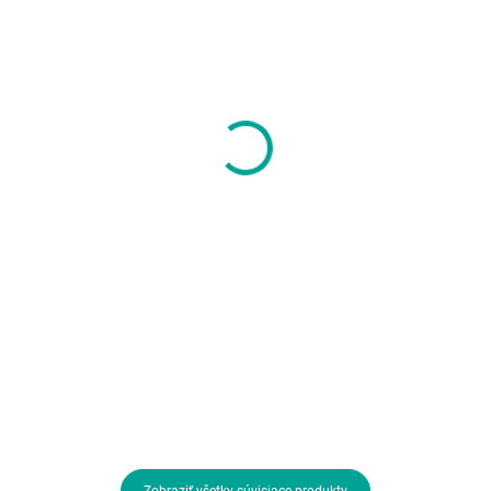
SKLADOM U DODÁVATEĽA
SKLADOM U DODÁVATEĽA
Konix Stranger Things
HyperX Pulsefire Mat 
XXL Mousepad
Gaming Mouse Pad -
Cloth (2XL) - Podložka
13,53 €
pod myš
51,44 €
11 € bez DPH
41,82 € bez DPH
Do košíka
Do košíka
Veľkosť podložky:Veľká;
Podložka pod hernú myš HyperX
Prevedenie podložky:Textilná
Pulsefire Mat je vyrobená tak, ab
bola odolná a zaručovala presné
sledovanie na vysoko
optimalizovanom povrchu s
prešitím proti rozstrapkaniu. S...