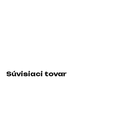
11.8.2026
−
+
Pridať do košíka
Veľkosť podložky:Predĺžená; Prevedenie podložky:Textilná
DETAILNÉ INFORMÁCIE
Súvisiaci tovar
SKLADOM U DODÁVATEĽA
SKLADOM U DODÁVATEĽA