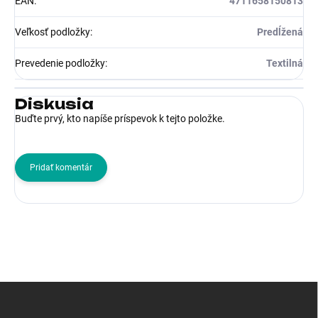
EAN
:
4711658150813
Veľkosť podložky
:
Predĺžená
Prevedenie podložky
:
Textilná
Diskusia
Buďte prvý, kto napíše príspevok k tejto položke.
Pridať komentár
Z
á