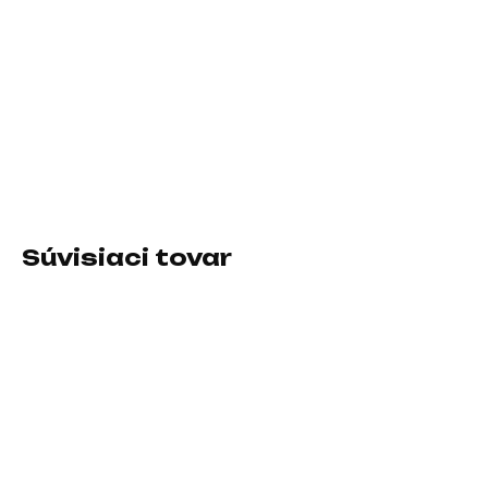
10.8.2026
−
+
Pridať do košíka
Rozhranie:Thunderbolt; Typ disku:SSD externý
DETAILNÉ INFORMÁCIE
Súvisiaci tovar
SKLADOM U DODÁVATEĽA
SKLADOM U DODÁVATEĽA