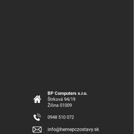
BP Computers s.r.o.
Štrková 94/19
Žilina 01009
0948 510 072
info@hernepczostavy.sk