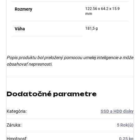
Rozmery
122.56 x 64.2 x 15.9
mm
Váha
181,5 g
Popis produktu bol preložený pomocou umelej inteligencie a môže
obsahovať nepresnosti.
Dodatočné parametre
Kategória
:
SSD a HDD disky
Záruka
:
5 Rok(ů)
Hmotnosť
:
0.25 kg