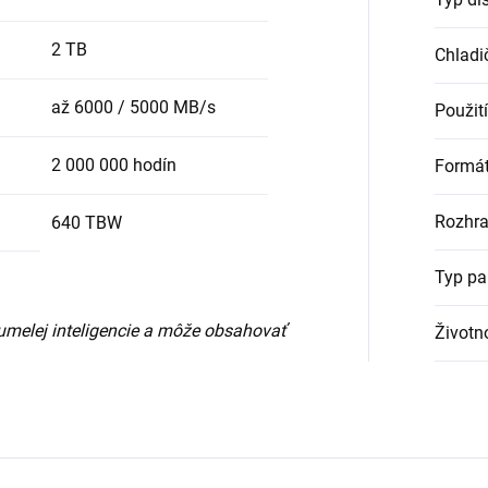
2 TB
Chladi
až 6000 / 5000 MB/s
Použití
2 000 000 hodín
Formá
Rozhra
640 TBW
Typ pa
umelej inteligencie a môže obsahovať
Životn