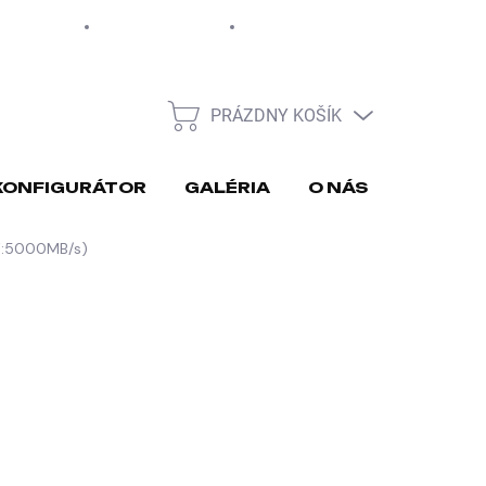
EUR
Moja objednávka
PRÁZDNY KOŠÍK
NÁKUPNÝ
KOŠÍK
KONFIGURÁTOR
GALÉRIA
O NÁS
REKLA
W:5000MB/s)
026