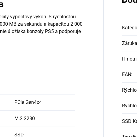
Dod
B
ilý výpočtový výkon. S rýchlosťou
 000 MB za sekundu a kapacitou 2 000
Kategó
enie úložiska konzoly PS5 a podporuje
Záruk
Hmotn
EAN
:
Rýchlo
PCIe Gen4x4
Rýchlo
M.2 2280
SSD Ka
SSD
Typ di