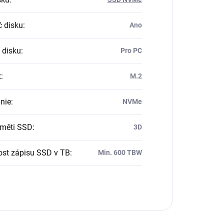
č disku
:
Ano
 disku
:
Pro PC
t
:
M.2
nie
:
NVMe
měti SSD
:
3D
ost zápisu SSD v TB
:
Min. 600 TBW