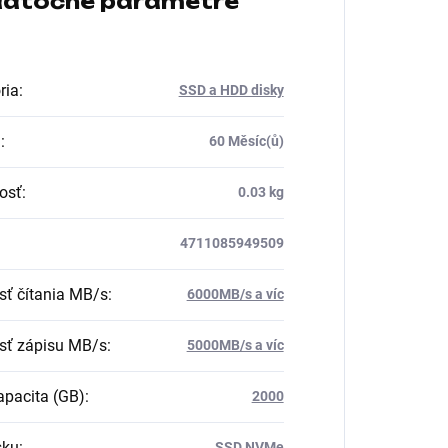
atočné parametre
ria
:
SSD a HDD disky
a
:
60 Měsíc(ů)
osť
:
0.03 kg
4711085949509
sť čítania MB/s
:
6000MB/s a víc
sť zápisu MB/s
:
5000MB/s a víc
pacita (GB)
:
2000
sku
:
SSD NVMe