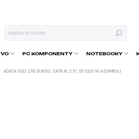
Hľadať
TVO
PC KOMPONENTY
NOTEBOOKY
ADATA SSD 2TB SU650, SATA III, 2.5", (R:520/ W:450MB/s)
nia
ZNAČKA:
A-DATA
292,50 €
237,80 € bez DPH
Jednotková
SKLADOM U DODÁVATEĽA
cena:
MÔŽEME DORUČIŤ DO:
11.8.2