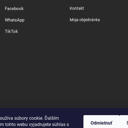
Facebook
Kontakt
WhatsApp
Moja objednávka
TikTok
oužíva súbory cookie. Ďalším
Odmietnuť
m tohto webu vyjadrujete súhlas s
Good E-shops have logic. SALELOGICS