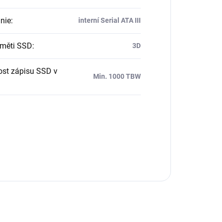
nie
:
interní Serial ATA III
měti SSD
:
3D
ost zápisu SSD v
Min. 1000 TBW