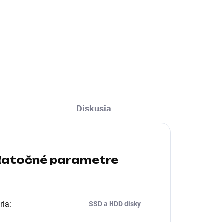
;
Formát:3.5"; Rozhranie:interní
ť
Serial ATA III; Typ disku:HDD;
né
Veľkosť buffra (v MB):256
Diskusia
atočné parametre
ria
:
SSD a HDD disky