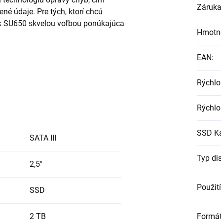
Záruk
é údaje. Pre tých, ktorí chcú
sk SU650 skvelou voľbou ponúkajúca
Hmotn
EAN
:
Rýchlo
Rýchlo
SSD Ka
SATA III
Typ di
2,5"
Použití
SSD
Formá
2 TB