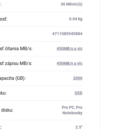
a
:
36 Měsíc(ů)
osť
:
0.04 kg
4711085945884
sť čítania MB/s
:
450MB/s a víc
sť zápisu MB/s
:
450MB/s a víc
pacita (GB)
:
2000
sku
:
SSD
Pro PC, Pro
 disku
:
Notebooky
t
:
2.5"