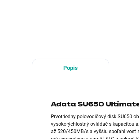
Enterprise
Formát:3.5"; Rozhranie:interní
For
Serial ATA III; Typ disku:HDD;
Seri
Veľkosť buffra (v MB):256
dis
Popis
Adata SU650 Ultimat
Prvotriedny polovodičový disk SU650 o
vysokorýchlostný ovládač s kapacitou a
až 520/450MB/s a vyššiu spoľahlivosť
má vyrovnávaciu pamäť SLC a pokročilú