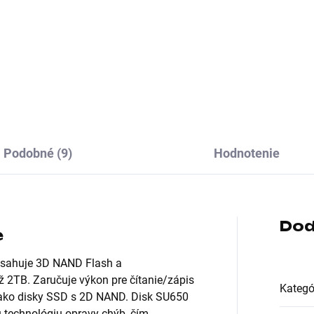
mát:M.2; Rozhranie:interní
Formát:M.2; Rozhranie:NVMe
al ATA III, M.2 (SATA); Typ
Typ disku:SSD NVMe; Veľkos
ku:SSD
buffra (v MB):Nešpecifikova
Podobné (9)
Hodnotenie
Dod
e
bsahuje 3D NAND Flash a
ž 2TB. Zaručuje výkon pre čítanie/zápis
Kategó
 ako disky SSD s 2D NAND. Disk SU650
 technológiu opravy chýb, čím