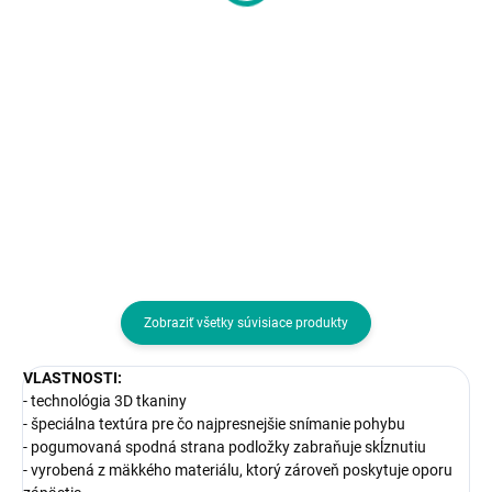
15,69 € bez DPH
Do košíka
Do košíka
Veľkosť podložky:Predĺžená;
Veľkosť podložky:Predĺžená;
Prevedenie podložky:Plastová
Prevedenie podložky:Plastová
Zobraziť všetky súvisiace produkty
VLASTNOSTI:
- technológia 3D tkaniny
- špeciálna textúra pre čo najpresnejšie snímanie pohybu
- pogumovaná spodná strana podložky zabraňuje skĺznutiu
- vyrobená z mäkkého materiálu, ktorý zároveň poskytuje oporu