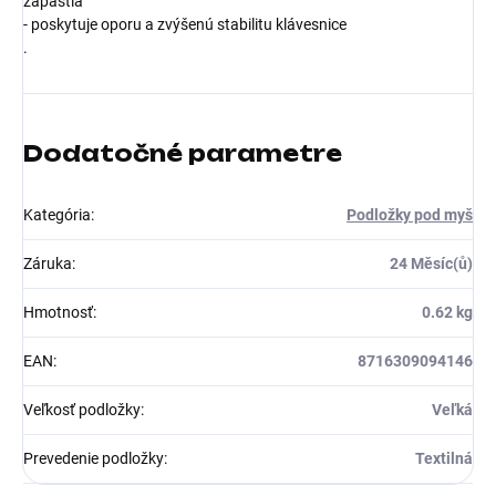
zápästia
- poskytuje oporu a zvýšenú stabilitu klávesnice
.
Dodatočné parametre
Kategória
:
Podložky pod myš
Záruka
:
24 Měsíc(ů)
Hmotnosť
:
0.62 kg
EAN
:
8716309094146
Veľkosť podložky
:
Veľká
Prevedenie podložky
:
Textilná