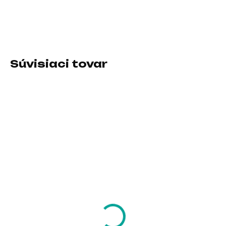
Veľkosť podložky:Veľká; Prevedenie podložky:Textilná
DETAILNÉ INFORMÁCIE
Súvisiaci tovar
SKLADOM U DODÁVATEĽA
SKLADOM U DODÁVATEĽA
TRUST podložka pod
TRUST podložka pod
myš GXT 759BM XXL,
myš GXT 759, XXL, bílá
Batman Edition, černá
19,30 €
19,30 €
15,69 € bez DPH