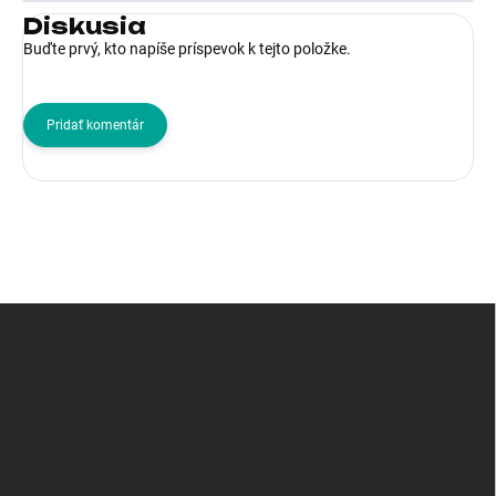
Diskusia
Buďte prvý, kto napíše príspevok k tejto položke.
Pridať komentár
Z
á
p
ä
t
i
e