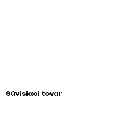
cena:
MÔŽEME
DORUČIŤ DO:
10.8.2026
−
+
Pridať do košíka
Rozlíšenie:2560x1440 (WQHD); Výbava:VESA; Formát
obrazovky:16:9; Rozhranie:HDMI, USB 3.0, 3.5mm Jack,
DisplayPort, USB Type-C
DETAILNÉ INFORMÁCIE
Súvisiaci tovar