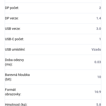
DP počet
:
2
DP verze
:
1.4
USB verze
:
3.0
USB-C počet
:
1
USB umístění
:
Vzadu
Doba odezvy
0.03
(ms)
:
Barevná hloubka
10
(bit)
:
Formát
16:9
obrazovky
:
Hmotnost (kg)
:
5.8