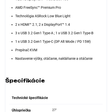
AMD FreeSync™ Premium Pro
Technológia ASRock Low Blue Light
2 x HDMI™ 2.1; 2 x DisplayPort™ 1.4
3 x USB 3.2 Gen1 Type-A ; 1 x USB 3.2 Gen1 Type-B
1 x USB 3.2 Gen1 Type-C (DP Alt Mode / PD 15W)
Prepínač KVM
Nastavenie výšky, otáčanie, nakláňanie a otáčanie
Špecifikácie
Technické špecifikácie
Úhlopriečka
27"