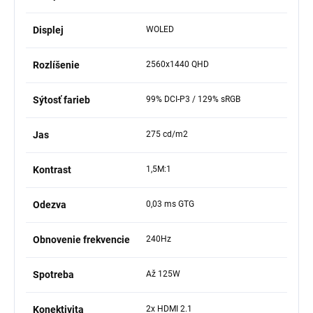
Displej
WOLED
Rozlíšenie
2560x1440 QHD
Sýtosť farieb
99% DCI-P3 / 129% sRGB
Jas
275 cd/m2
Kontrast
1,5M:1
Odezva
0,03 ms GTG
Obnovenie frekvencie
240Hz
Spotreba
Až 125W
Konektivita
2x HDMI 2.1