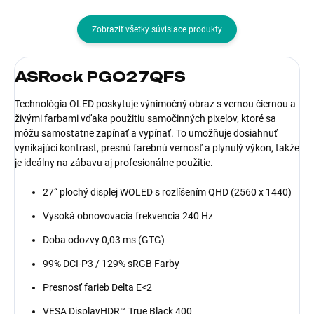
Zobraziť všetky súvisiace produkty
ASRock PGO27QFS
Technológia OLED poskytuje výnimočný obraz s vernou čiernou a
živými farbami vďaka použitiu samočinných pixelov, ktoré sa
môžu samostatne zapínať a vypínať. To umožňuje dosiahnuť
vynikajúci kontrast, presnú farebnú vernosť a plynulý výkon, takže
je ideálny na zábavu aj profesionálne použitie.
27“ plochý displej WOLED s rozlíšením QHD (2560 x 1440)
Vysoká obnovovacia frekvencia 240 Hz
Doba odozvy 0,03 ms (GTG)
99% DCI-P3 / 129% sRGB Farby
Presnosť farieb Delta E<2
VESA DisplayHDR™ True Black 400