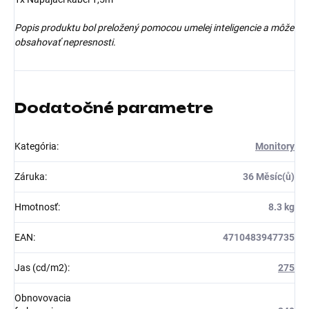
Popis produktu bol preložený pomocou umelej inteligencie a môže
obsahovať nepresnosti.
Dodatočné parametre
Kategória
:
Monitory
Záruka
:
36 Měsíc(ů)
Hmotnosť
:
8.3 kg
EAN
:
4710483947735
Jas (cd/m2)
:
275
Obnovovacia