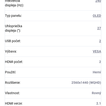
frekvencia
240
displeja (Hz)
:
Typ panelu
:
OLED
Uhlopriečka
27
displeja (")
:
USB počet
:
2
Výbava
:
VESA
HDMI počet
:
2
Použití
:
Herní
Rozlíšenie
:
2560x1440 (WQHD)
Vlastnost
:
Rovný
HDMI verze
:
2.1