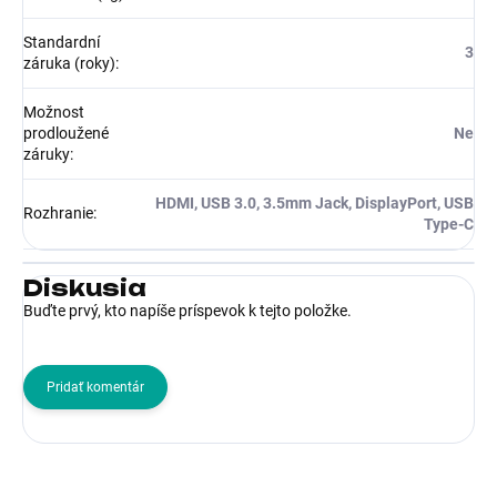
Standardní
3
záruka (roky)
:
Možnost
prodloužené
Ne
záruky
:
HDMI, USB 3.0, 3.5mm Jack, DisplayPort, USB
Rozhranie
:
Type-C
Diskusia
Buďte prvý, kto napíše príspevok k tejto položke.
Pridať komentár