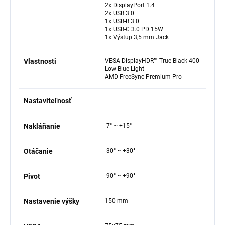
2x DisplayPort 1.4
2x USB 3.0
1x USB-B 3.0
1x USB-C 3.0 PD 15W
1x Výstup 3,5 mm Jack
Vlastnosti
VESA DisplayHDR™ True Black 400
Low Blue Light
AMD FreeSync Premium Pro
Nastaviteľnosť
Nakláňanie
-7° ~ +15°
Otáčanie
-30° ~ +30°
Pivot
-90° ~ +90°
Nastavenie výšky
150 mm