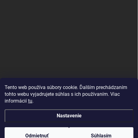
Tento web používa súbory cookie. Ďalším prechádzaním
tohto webu vyjadrujete súhlas s ich používaním. Viac
informácií
tu
.
Good E-shops have logic. SALELOGICS
Nastavenie
Copyright 2026
Herné PC Zostavy
. Všetky práva vyhradené.
Odmietnuť
Súhlasím