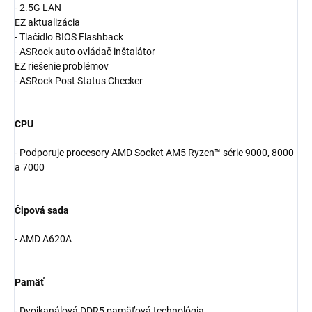
- 2.5G LAN
EZ aktualizácia
- Tlačidlo BIOS Flashback
- ASRock auto ovládač inštalátor
EZ riešenie problémov
- ASRock Post Status Checker
CPU
- Podporuje procesory AMD Socket AM5 Ryzen™ série 9000, 8000
a 7000
Čipová sada
- AMD A620A
Pamäť
- Dvojkanálová DDR5 pamäťová technológia