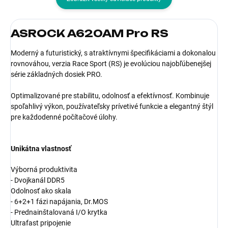
ASROCK A620AM Pro RS
Moderný a futuristický, s atraktívnymi špecifikáciami a dokonalou
rovnováhou, verzia Race Sport (RS) je evolúciou najobľúbenejšej
série základných dosiek PRO.
Optimalizované pre stabilitu, odolnosť a efektívnosť. Kombinuje
spoľahlivý výkon, používateľsky prívetivé funkcie a elegantný štýl
pre každodenné počítačové úlohy.
Unikátna vlastnosť
Výborná produktivita
- Dvojkanál DDR5
Odolnosť ako skala
- 6+2+1 fázi napájania, Dr.MOS
- Prednainštalovaná I/O krytka
Ultrafast pripojenie