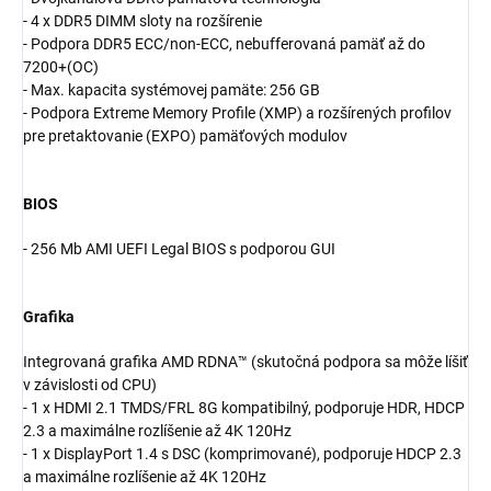
- 4 x DDR5 DIMM sloty na rozšírenie
- Podpora DDR5 ECC/non-ECC, nebufferovaná pamäť až do
7200+(OC)
- Max. kapacita systémovej pamäte: 256 GB
- Podpora Extreme Memory Profile (XMP) a rozšírených profilov
pre pretaktovanie (EXPO) pamäťových modulov
BIOS
- 256 Mb AMI UEFI Legal BIOS s podporou GUI
Grafika
Integrovaná grafika AMD RDNA™ (skutočná podpora sa môže líšiť
v závislosti od CPU)
- 1 x HDMI 2.1 TMDS/FRL 8G kompatibilný, podporuje HDR, HDCP
2.3 a maximálne rozlíšenie až 4K 120Hz
- 1 x DisplayPort 1.4 s DSC (komprimované), podporuje HDCP 2.3
a maximálne rozlíšenie až 4K 120Hz