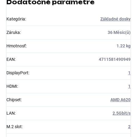
Dodatočné parametre
Kategória
:
Základné dosky
Záruka
:
36 Měsíc(ů)
Hmotnosť
:
1.22 kg
EAN
:
4711581490949
DisplayPort
:
1
HDMI
:
1
Chipset
:
AMD A620
LAN
:
2.5Gbit/s
M.2 slot
:
2