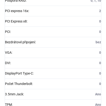
Podpora RAID
:
0, 1, 10
PCI express 16x
:
2
PCI Express x8
:
0
PCI
:
0
Bezdrátové připojení
:
bez
VGA
:
0
DVI
:
0
DisplayPort Type-C
:
0
Počet Thunderbolt
:
0
3.5mm Jack
:
Ano
TPM
:
Ano