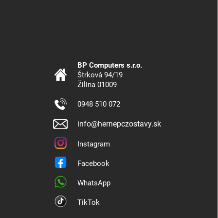
BP Computers s.r.o.
Štrková 94/19
Žilina 01009
0948 510 072
info@hernepczostavy.sk
Instagram
Facebook
WhatsApp
TikTok