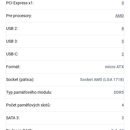
PCI Express x1
:
0
Pre procesory
:
AMD
USB 2
:
8
USB 3
:
5
USB-C
:
2
Formát
:
micro ATX
Socket (pätica)
:
Socket AM5 (LGA 1718)
Typ pamäťového modulu
:
DDR5
Počet paměťových slotů
:
4
SATA 3
:
2