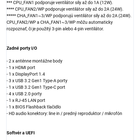
*** CPU_FAN1 podporuje ventilátor sily až do 1A (12W).
**** CPU_FAN2/WP podporuje ventilátor sily až do 2A (24W).
***** CHA_FAN1~3/WP podporujú ventilátor sily až do 2A (24W).
CPU_FAN2/WP a CHA_FAN1~3/WP môžu automaticky
rozpoznať, či je použitý 3-pin alebo 4-pin ventilátor.
Zadné porty I/O
- 2 x anténne montážne body
- 1 x HDMI port
- 1 x DisplayPort 1.4
- 3 x USB 3.2 Gen1 Type-A porty
- 1 x USB 3.2 Gen1 Type-C port
- 4 x USB 2.0 porty
- 1 x RJ-45 LAN port
- 1 x BIOS Flashback tlačidlo
- HD audio konektory: line in / predný reproduktor / mikrofón
Softvér a UEFI