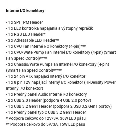
Interné I/O konektory
- 1 x SPI TPM Header
- 1 x LED kontrolka napájania a výstupný repráčik
- 1 x RGB LED Header*
- 3 x Adressable LED Header**
- 1 x CPU Fan Interné I/O konektory (4-pin)***
- 1 x CPU/Wate Pump Fan Interné I/O konektory (4-pin) (Smart
Fan Speed Control)****
- 3 x Chassis/Wate Pump Fan Interné I/O konektory (4-pin)
(Smart Fan Speed Control)*****
- 1 x 24 pin ATX napájací Interný I/O konektor
- 1 x 8 pin 12V napájací Interný I/O konektor (Hi-Density Power
Interný I/O konektor)
- 1 x Predný panel Audio Interné I/O konektory
- 2 x USB 2.0 Header (podpora 4 USB 2.0 portov)
- 1 x USB 3.2 Gen1 Header (podpora 2 USB 3.2 Gen1 portov)
- 1 x Predný panel typ C USB 3.2 Gen1 Header
* Podpora celkovo do 12V/3A, 36W LED pásu
** Podpora celkovo do 5V/3A, 15W LED pásu