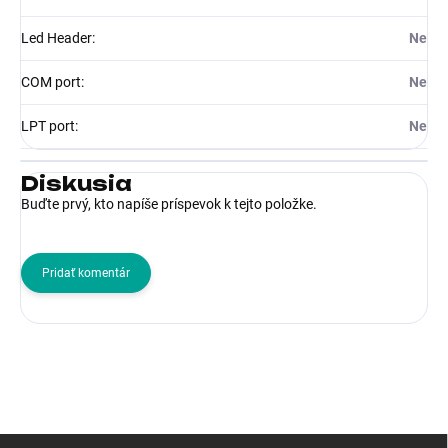
Led Header
:
Ne
COM port
:
Ne
LPT port
:
Ne
Diskusia
Buďte prvý, kto napíše príspevok k tejto položke.
Pridať komentár
Z